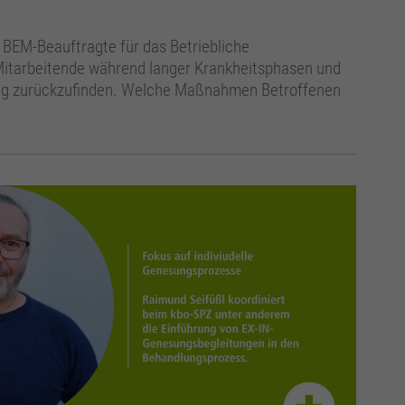
s BEM-Beauftragte für das Betriebliche
Mitarbeitende während langer Krankheitsphasen und
lltag zurückzufinden. Welche Maßnahmen Betroffenen