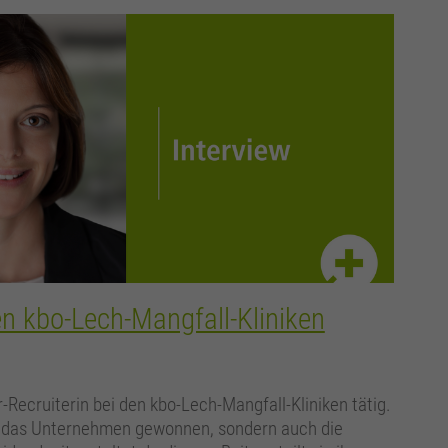
den kbo-Lech-Mangfall-Kliniken
-Recruiterin bei den kbo-Lech-Mangfall-Kliniken tätig.
für das Unternehmen gewonnen, sondern auch die