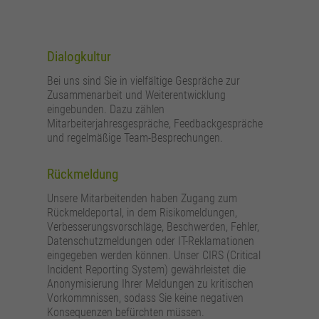
zusätzliche Informationen anzubieten.
Zweck
Speichert die Kontrasteinstellung der Webseite.
Dialogkultur
Bei uns sind Sie in vielfältige Gespräche zur
Zusammenarbeit und Weiterentwicklung
eingebunden. Dazu zählen
Mitarbeiterjahresgespräche, Feedbackgespräche
und regelmäßige Team-Besprechungen.
Rückmeldung
Unsere Mitarbeitenden haben Zugang zum
Rückmeldeportal, in dem Risikomeldungen,
Verbesserungsvorschläge, Beschwerden, Fehler,
Datenschutzmeldungen oder IT-Reklamationen
eingegeben werden können. Unser CIRS (Critical
Incident Reporting System) gewährleistet die
Anonymisierung Ihrer Meldungen zu kritischen
Vorkommnissen, sodass Sie keine negativen
Konsequenzen befürchten müssen.