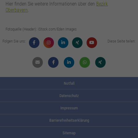
Hier finden Sie weitere Informationen über den
Bezirk
Oberbayern
.
Fotoquelle (Header): iStock.com/Eden Images
Folgen Sie uns:
Diese Seite teilen:
Mail
Facebook
Linkdin
Whatsapp
Xing
Notfall
Datenschutz
Impressum
Barrierefreiheitserklärung
Sitemap