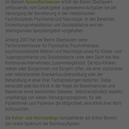
zusätzliche Informationen anzubieten.
Zweck
Speichert die Kontrasteinstellung der Webseite.
Im Bereich
Gesundheitswesen
erfüllt der Bezirk Oberbayern
umfassende, vom Gesetzgeber zugewiesene Aufgaben bei der
Versorgung der Bevölkerung in den medizinischen
Fachdisziplinen Psychiatrie und Neurologie. In den Bereichen
Entwicklungsrehabilitation und Sozialpädiatrie wird ein
überregionales Spezialangebot vorgehalten.
Anfang 2007 hat der Bezirk Oberbayern seine
Fachkrankenhäuser für Psychiatrie, Psychotherapie,
psychosomatische Medizin und Neurologie sowie für Kinder- und
Jugendpsychiatrie und Sozialpädiatrie unter dem Dach des kbo-
Kommunalunternehmens zusammengefasst. Die kbo-Kliniken
stehen allen Bürgerinnen und Bürgern offen, die einer stationären
oder teilstationären Krankenhausbehandlung oder der
Behandlung in einer ihrer Fachabteilungen bedürfen. Dabei
behandelt jede kbo-Klinik in der Regel die Bewohnerinnen und
Bewohner eines bestimmten Gebietes. Selbstverständlich besteht,
unabhängig von diesen Versorgungsregionen, für alle
Patientinnen und Patienten die Möglichkeit, eine Klinik ihrer Wahl
aufzusuchen.
Die
Kultur- und Heimatpflege
komplettieren als dritter Bereich
das breite Spektrum der Bezirksaufgaben.