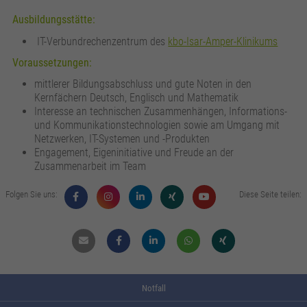
zusätzliche Informationen anzubieten.
Zweck
Speichert die Kontrasteinstellung der Webseite.
Ausbildungsstätte:
IT-Verbundrechenzentrum des
kbo-Isar-Amper-Klinikums
Voraussetzungen:
mittlerer Bildungsabschluss und gute Noten in den
Kernfächern Deutsch, Englisch und Mathematik
Interesse an technischen Zusammenhängen, Informations-
und Kommunikationstechnologien sowie am Umgang mit
Netzwerken, IT-Systemen und -Produkten
Engagement, Eigeninitiative und Freude an der
Zusammenarbeit im Team
Folgen Sie uns:
Diese Seite teilen:
Mail
Facebook
Linkdin
Whatsapp
Xing
Notfall