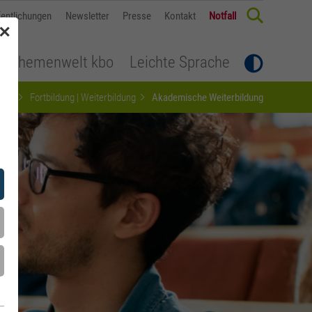
fentlichungen
Newsletter
Presse
Kontakt
Notfall
✕
Themenwelt kbo
Leichte Sprache
iere
Fortbildung | Weiterbildung
Akademische Weiterbildung