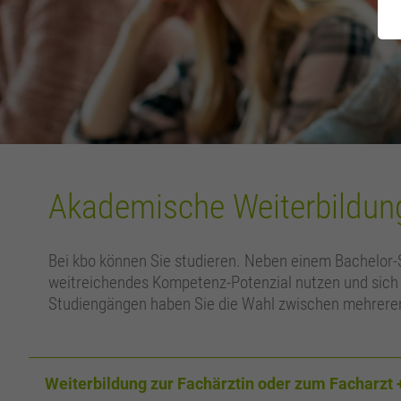
Akademische Weiterbildun
Bei kbo können Sie studieren. Neben einem Bachelor-
weitreichendes Kompetenz-Potenzial nutzen und sich a
Studiengängen haben Sie die Wahl zwischen mehrere
Weiterbildung zur Fachärztin oder zum Facharzt