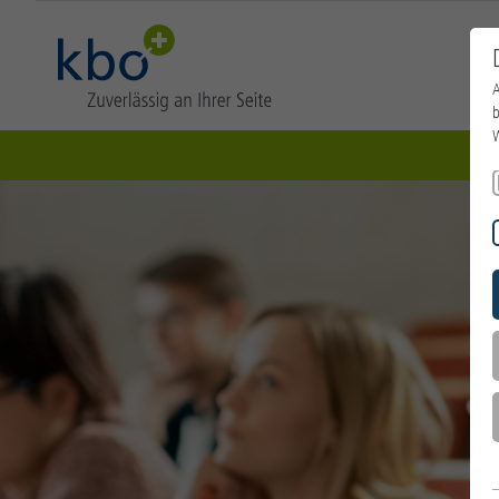
A
b
W