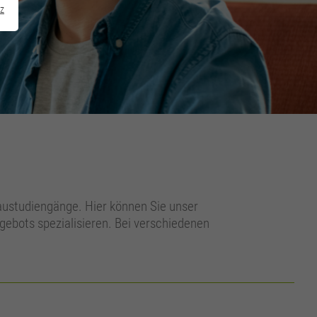
z
austudiengänge. Hier können Sie unser
gebots spezialisieren. Bei verschiedenen