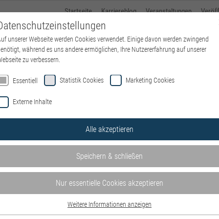
Startseite
Karriereblog
Veranstaltungen
Veröf
Datenschutzeinstellungen
uf unserer Webseite werden Cookies verwendet. Einige davon werden zwingend
Über kbo
Standorte
kbo-Karriere
Ausbildung
enötigt, während es uns andere ermöglichen, Ihre Nutzererfahrung auf unserer
ebseite zu verbessern.
Startseite
kbo-Karr
Statistik Cookies
Marketing Cookies
Essentiell
Externe Inhalte
Alle akzeptieren
Speichern & schließen
Nur essentielle Cookies akzeptieren
Weitere Informationen anzeigen
Essentiell