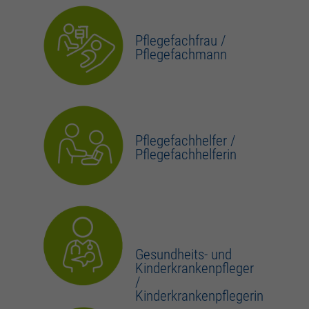
zusätzliche Informationen anzubieten.
Zweck
Speichert die Kontrasteinstellung der Webseite.
Pflegefachfrau /
Pflegefachmann
Pflegefachhelfer /
Pflegefachhelferin
Gesundheits- und
Kinderkrankenpfleger
/
Kinderkrankenpflegerin