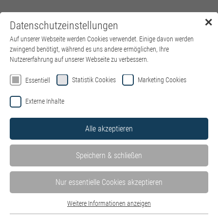
✕
Datenschutzeinstellungen
Menü
Auf unserer Webseite werden Cookies verwendet. Einige davon werden
zwingend benötigt, während es uns andere ermöglichen, Ihre
Nutzererfahrung auf unserer Webseite zu verbessern.
Statistik Cookies
Marketing Cookies
Essentiell
Externe Inhalte
Alle akzeptieren
kbo-Ausbildung
Speichern & schließen
Wir suchen Mitarbeitende, die mit Leidenschaft und Engagement
Nur essentielle Cookies akzeptieren
unsere Patienten und Klienten versorgen und zudem die
vielfältigen Möglichkeiten nutzen möchten, die kbo Ihnen bietet.
Weitere Informationen anzeigen
Werfen Sie einen Blick auf unser vielfältiges berufliches und
Essentiell
akademisches Ausbildungsangebot und bewerben Sie sich mit