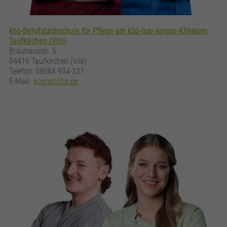
kbo-Berufsfachschule für Pflege am kbo-Isar-Amper-Klinikum
Taufkirchen (Vils)
Bräuhausstr. 5
84416 Taufkirchen (Vils)
Telefon: 08084 934-231
E-Mail:
kps(at)kbo.de