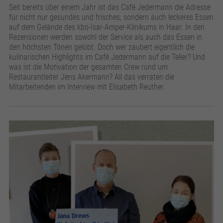
Seit bereits über einem Jahr ist das Café Jedermann die Adresse
für nicht nur gesundes und frisches, sondern auch leckeres Essen
auf dem Gelände des kbo-Isar-Amper-Klinikums in Haar. In den
Rezensionen werden sowohl der Service als auch das Essen in
den höchsten Tönen gelobt. Doch wer zaubert eigentlich die
kulinarischen Highlights im Café Jedermann auf die Teller? Und
was ist die Motivation der gesamten Crew rund um
Restaurantleiter Jens Akermann? All das verraten die
Mitarbeitenden im Interview mit Elisabeth Reuther.