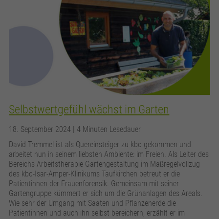
Selbstwertgefühl wächst im Garten
18. September 2024
| 4 Minuten Lesedauer
David Tremmel ist als Quereinsteiger zu kbo gekommen und
arbeitet nun in seinem liebsten Ambiente: im Freien. Als Leiter des
Bereichs Arbeitstherapie Gartengestaltung im Maßregelvollzug
des kbo-Isar-Amper-Klinikums Taufkirchen betreut er die
Patientinnen der Frauenforensik. Gemeinsam mit seiner
Gartengruppe kümmert er sich um die Grünanlagen des Areals.
Wie sehr der Umgang mit Saaten und Pflanzenerde die
Patientinnen und auch ihn selbst bereichern, erzählt er im