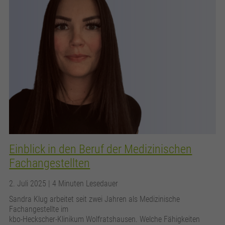
Einblick in den Beruf der Medizinischen
Fachangestellten
2. Juli 2025
| 4 Minuten Lesedauer
Sandra Klug arbeitet seit zwei Jahren als Medizinische
Fachangestellte im
kbo-Heckscher-Klinikum Wolfratshausen. Welche Fähigkeiten