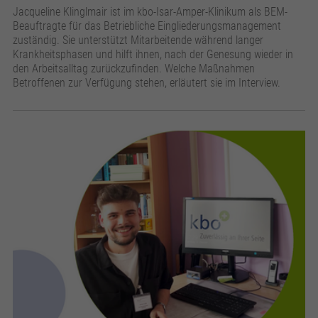
Jacqueline Klinglmair ist im kbo-Isar-Amper-Klinikum als BEM-
Beauftragte für das Betriebliche Eingliederungsmanagement
zuständig. Sie unterstützt Mitarbeitende während langer
Krankheitsphasen und hilft ihnen, nach der Genesung wieder in
den Arbeitsalltag zurückzufinden. Welche Maßnahmen
Betroffenen zur Verfügung stehen, erläutert sie im Interview.