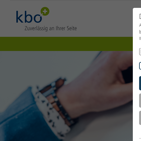
A
b
W