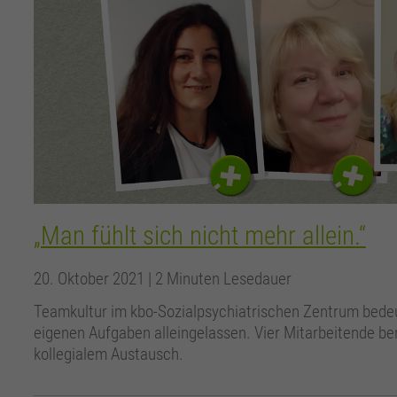
„Man fühlt sich nicht mehr allein.“
20. Oktober 2021
| 2 Minuten Lesedauer
Teamkultur im kbo-Sozialpsychiatrischen Zentrum bedeu
eigenen Aufgaben alleingelassen. Vier Mitarbeitende be
kollegialem Austausch.