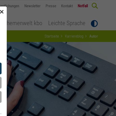
fentlichungen
Newsletter
Presse
Kontakt
Notfall
✕
Themenwelt kbo
Leichte Sprache
Startseite
Karriereblog
Autor