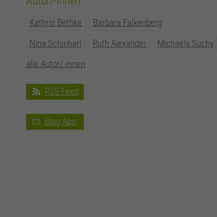
Autor/-innen
Kathrin Bethke
Barbara Falkenberg
Nina Schinharl
Ruth Alexander
Michaela Suchy
alle Autor/-innen
RSS-Feed
Blog-Abo