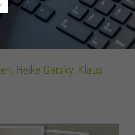
z
en, Heike Garsky, Klaus