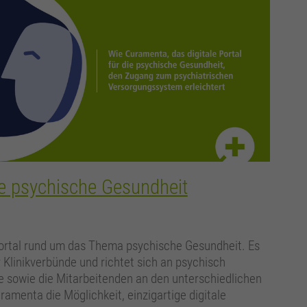
die psychische Gesundheit
Portal rund um das Thema psychische Gesundheit. Es
 Klinikverbünde und richtet sich an psychisch
e sowie die Mitarbeitenden an den unterschiedlichen
amenta die Möglichkeit, einzigartige digitale