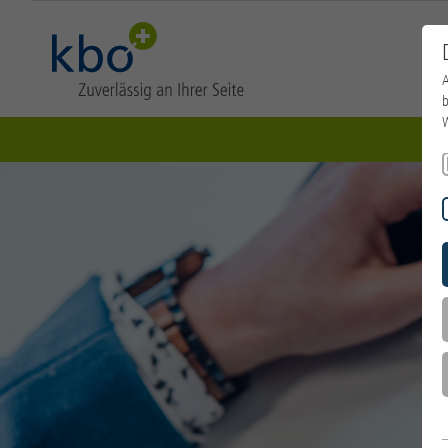
A
b
W