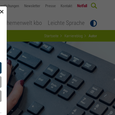
fentlichungen
Newsletter
Presse
Kontakt
Notfall
✕
Themenwelt kbo
Leichte Sprache
Startseite
Karriereblog
Autor