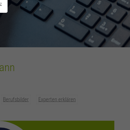
z
mann
Berufsbilder
Experten erklären