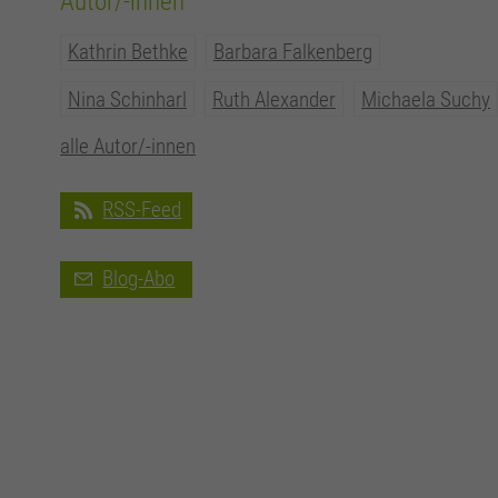
Autor/-innen
Kathrin Bethke
Barbara Falkenberg
Nina Schinharl
Ruth Alexander
Michaela Suchy
alle Autor/-innen
RSS-Feed
Blog-Abo