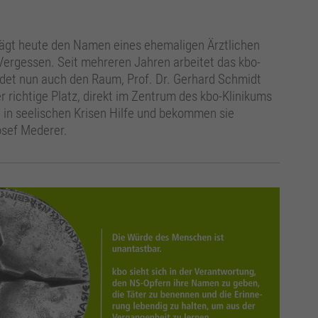
rägt heute den Namen eines ehemaligen Ärztlichen
 Vergessen. Seit mehreren Jahren arbeitet das kbo-
ndet nun auch den Raum, Prof. Dr. Gerhard Schmidt
r richtige Platz, direkt im Zentrum des kbo-Klinikums
in seelischen Krisen Hilfe und bekommen sie
osef Mederer.