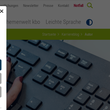
fentlichungen
Newsletter
Presse
Kontakt
Notfall
✕
Themenwelt kbo
Leichte Sprache
Startseite
Karriereblog
Autor