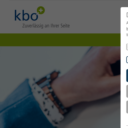
A
b
W