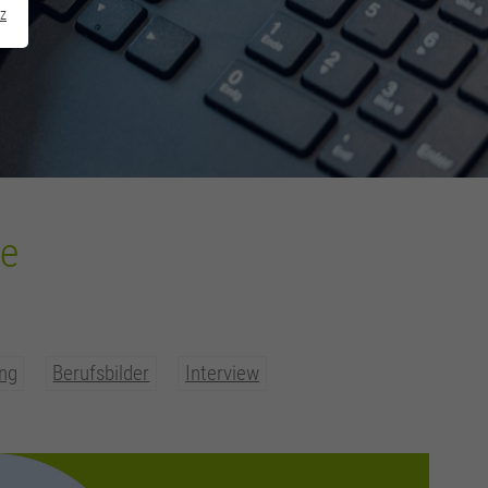
z
ke
ung
Berufsbilder
Interview