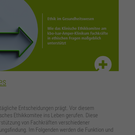
es
 tägliche Entscheidungen prägt. Vor diesem
sches Ethikkomitee ins Leben gerufen. Diese
erstützung von Fachkräften verschiedener
dungsfindung. Im Folgenden werden die Funktion und