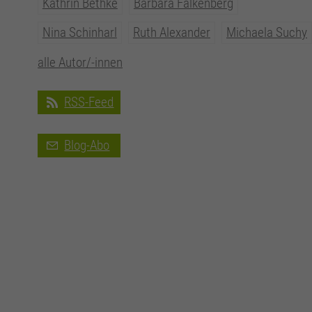
Kathrin Bethke
Barbara Falkenberg
Nina Schinharl
Ruth Alexander
Michaela Suchy
alle Autor/-innen
RSS-Feed
Blog-Abo