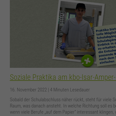
Soziale Praktika am kbo-Isar-Amper-
16. November 2022
| 4 Minuten Lesedauer
Sobald der Schulabschluss näher rückt, steht für viele
Raum, was danach ansteht. In welche Richtung soll es 
wenn viele Berufe „auf dem Papier“ interessant klingen, 