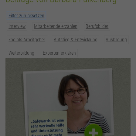
zusätzliche Informationen anzubieten.
Zweck
Speichert die Kontrasteinstellung der Webseite.
Filter zurücksetzen
Interview
Mitarbeitende erzählen
Berufsbilder
kbo als Arbeitgeber
Aufstieg & Entwicklung
Ausbildung
Weiterbildung
Experten erklären