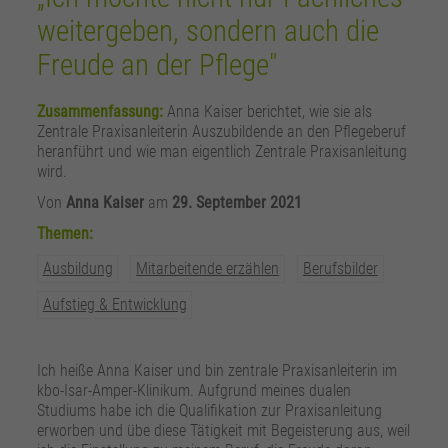
zusätzliche Informationen anzubieten.
Zweck
Speichert die Kontrasteinstellung der Webseite.
weitergeben, sondern auch die
Freude an der Pflege"
Zusammenfassung:
Anna Kaiser berichtet, wie sie als
Zentrale Praxisanleiterin Auszubildende an den Pflegeberuf
heranführt und wie man eigentlich Zentrale Praxisanleitung
wird.
Von
Anna Kaiser
am
29. September 2021
Themen:
Ausbildung
Mitarbeitende erzählen
Berufsbilder
Aufstieg & Entwicklung
Ich heiße Anna Kaiser und bin zentrale Praxisanleiterin im
kbo-Isar-Amper-Klinikum. Aufgrund meines dualen
Studiums habe ich die Qualifikation zur Praxisanleitung
erworben und übe diese Tätigkeit mit Begeisterung aus, weil