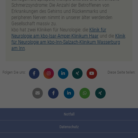
Schmerzsyndrome: Die Anzahl der Betroffenen von
Erkrankungen des Gehirns und Rückenmarks und
peripheren Nerven nimmt in unserer älter werdenden
Gesellschaft massiv zu.
kbo hat zwei Kliniken für Neurologie: die
Klinik für
Neurologie am kbo-Isar-Amper-Klinikum Haar
und die
Klinik
für Neurologie am kbo-Inn-Salzach-Klinikum Wasserburg
am Inn
.
Folgen Sie uns:
Diese Seite teilen:
Mail
Facebook
Linkdin
Whatsapp
Xing
Notfall
Datenschutz