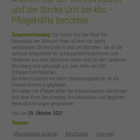
zusätzliche Informationen anzubieten.
Zweck
Speichert die Kontrasteinstellung der Webseite.
und der Stroke Unit bei kbo –
Pflegekräfte berichten
Zusammenfassung:
Die Stroke Unit der Klinik für
Neurologie am Standort Haar ist eine von sechs
zertifizierten Stroke Units in und um München. Sie ist die
zentrale Anlaufstelle für Schlaganfall-Patientinnen und -
Patienten aus dem Münchner Osten und für den Landkreis
Ebersberg und behandelt pro Jahr mehr als 450
Schlaganfall-Patienten.
Die Intensivstation mit sechs Beatmungsplätzen ist als
Intensiv-Einheit angegliedert.
Wir haben mit Pflegekräften der Intensivstation und Stroke
Unit über ihren Berufsalltag, ihre Motivation und täglichen
Herausforderungen gesprochen.
Von
am
29. Oktober 2021
Themen:
Mitarbeitende erzählen
Berufsbilder
Interview