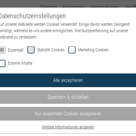
Startseite
Karriereblog
Veranstaltungen
Veröf
Datenschutzeinstellungen
uf unserer Webseite werden Cookies verwendet. Einige davon werden zwingend
Über kbo
Standorte
kbo-Karriere
Ausbildung
enötigt, während es uns andere ermöglichen, Ihre Nutzererfahrung auf unserer
ebseite zu verbessern.
Startseite
Von der Uni i
Statistik Cookies
Marketing Cookies
Essentiell
Externe Inhalte
Alle akzeptieren
Speichern & schließen
Nur essentielle Cookies akzeptieren
Weitere Informationen anzeigen
Essentiell