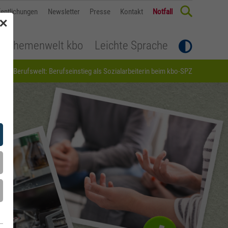
fentlichungen
Newsletter
Presse
Kontakt
Notfall
✕
Themenwelt kbo
Leichte Sprache
n die Berufswelt: Berufseinstieg als Sozialarbeiterin beim kbo-SPZ