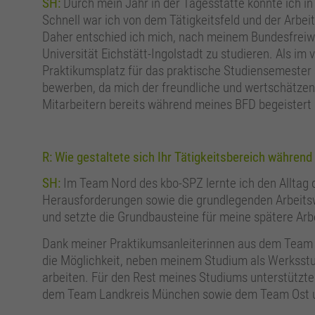
SH:
Durch mein Jahr in der Tagesstätte konnte ich in
Schnell war ich von dem Tätigkeitsfeld und der Arbeit
Daher entschied ich mich, nach meinem Bundesfreiwil
Universität Eichstätt-Ingolstadt zu studieren. Als i
Praktikumsplatz für das praktische Studiensemester 
bewerben, da mich der freundliche und wertschätze
Mitarbeitern bereits während meines BFD begeistert 
R: Wie gestaltete sich Ihr Tätigkeitsbereich währe
SH:
Im Team Nord des kbo-SPZ lernte ich den Alltag
Herausforderungen sowie die grundlegenden Arbeitsw
und setzte die Grundbausteine für meine spätere Arbe
Dank meiner Praktikumsanleiterinnen aus dem Team 
die Möglichkeit, neben meinem Studium als Werksst
arbeiten. Für den Rest meines Studiums unterstütz
dem Team Landkreis München sowie dem Team Ost un