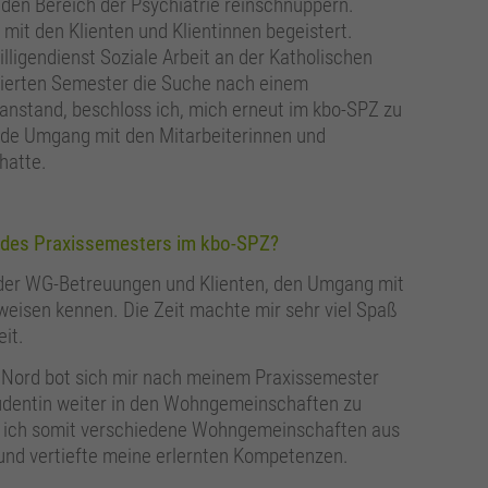
 den Bereich der Psychiatrie reinschnuppern.
 mit den Klienten und Klientinnen begeistert.
ligendienst Soziale Arbeit an der Katholischen
m vierten Semester die Suche nach einem
anstand, beschloss ich, mich erneut im kbo-SPZ zu
nde Umgang mit den Mitarbeiterinnen und
hatte.
nd des Praxissemesters im kbo-SPZ?
 der WG-Betreuungen und Klienten, den Umgang mit
eisen kennen. Die Zeit machte mir sehr viel Spaß
it.
Nord bot sich mir nach meinem Praxissemester
udentin weiter in den Wohngemeinschaften zu
te ich somit verschiedene Wohngemeinschaften aus
d vertiefte meine erlernten Kompetenzen.