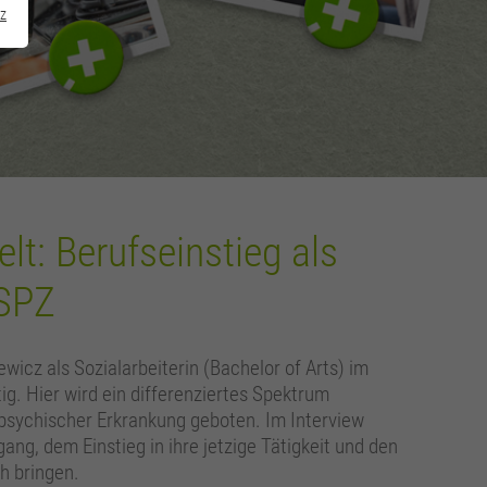
z
lt: Berufseinstieg als
-SPZ
ewicz als Sozialarbeiterin (Bachelor of Arts) im
ig. Hier wird ein differenziertes Spektrum
psychischer Erkrankung geboten. Im Interview
ng, dem Einstieg in ihre jetzige Tätigkeit und den
h bringen.