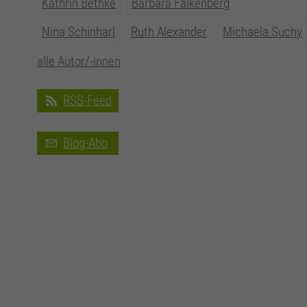
Kathrin Bethke
Barbara Falkenberg
Nina Schinharl
Ruth Alexander
Michaela Suchy
alle Autor/-innen
RSS-Feed
Blog-Abo