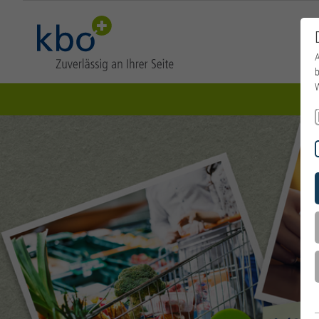
A
b
W