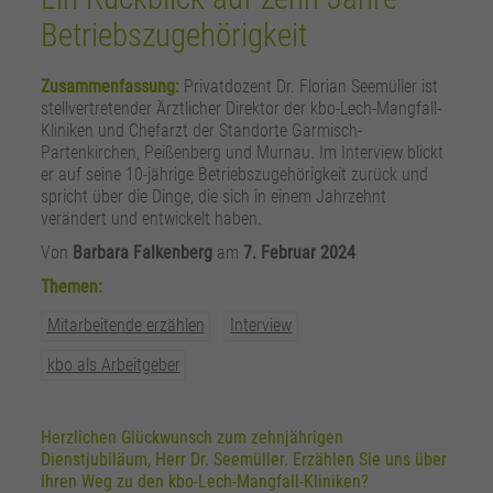
zusätzliche Informationen anzubieten.
Zweck
Speichert die Kontrasteinstellung der Webseite.
Betriebszugehörigkeit
Zusammenfassung:
Privatdozent Dr. Florian Seemüller ist
stellvertretender Ärztlicher Direktor der kbo-Lech-Mangfall-
Kliniken und Chefarzt der Standorte Garmisch-
Partenkirchen, Peißenberg und Murnau. Im Interview blickt
er auf seine 10-jährige Betriebszugehörigkeit zurück und
spricht über die Dinge, die sich in einem Jahrzehnt
verändert und entwickelt haben.
Von
Barbara Falkenberg
am
7. Februar 2024
Themen:
Mitarbeitende erzählen
Interview
kbo als Arbeitgeber
Herzlichen Glückwunsch zum zehnjährigen
Dienstjubiläum, Herr Dr. Seemüller. Erzählen Sie uns über
Ihren Weg zu den kbo-Lech-Mangfall-Kliniken?