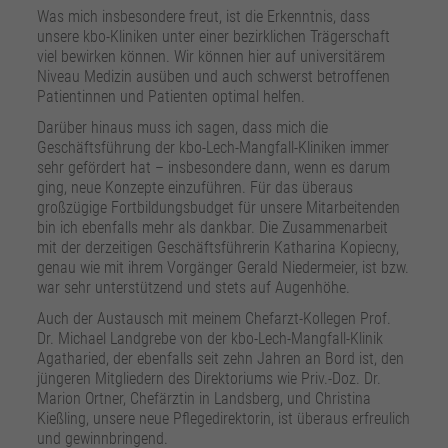
Was mich insbesondere freut, ist die Erkenntnis, dass
unsere kbo-Kliniken unter einer bezirklichen Trägerschaft
viel bewirken können. Wir können hier auf universitärem
Niveau Medizin ausüben und auch schwerst betroffenen
Patientinnen und Patienten optimal helfen.
Darüber hinaus muss ich sagen, dass mich die
Geschäftsführung der kbo-Lech-Mangfall-Kliniken immer
sehr gefördert hat – insbesondere dann, wenn es darum
ging, neue Konzepte einzuführen. Für das überaus
großzügige Fortbildungsbudget für unsere Mitarbeitenden
bin ich ebenfalls mehr als dankbar. Die Zusammenarbeit
mit der derzeitigen Geschäftsführerin Katharina Kopiecny,
genau wie mit ihrem Vorgänger Gerald Niedermeier, ist bzw.
war sehr unterstützend und stets auf Augenhöhe.
Auch der Austausch mit meinem Chefarzt-Kollegen Prof.
Dr. Michael Landgrebe von der kbo-Lech-Mangfall-Klinik
Agatharied, der ebenfalls seit zehn Jahren an Bord ist, den
jüngeren Mitgliedern des Direktoriums wie Priv.-Doz. Dr.
Marion Ortner, Chefärztin in Landsberg, und Christina
Kießling, unsere neue Pflegedirektorin, ist überaus erfreulich
und gewinnbringend.