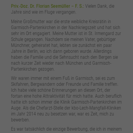
Priv.-Doz. Dr. Florian Seemüller – F. S.:
Vielen Dank, die
Jahre sind wie im Fluge vergangen.
Meine Großmutter war die erste weibliche Kreisrätin in
Garmisch-Partenkirchen in der Nachkriegszeit und hat sich
sehr im Ort engagiert. Meine Mutter ist in St. Irmengard zur
Schule gegangen. Nachdem sie meinen Vater, gebürtiger
Münchner, geheiratet hat, lebten sie zunächst ein paar
Jahre in Berlin, wo ich dann geboren wurde. Allerdings
haben die Familie und die Sehnsucht nach den Bergen sie
nach kurzer Zeit wieder nach München und Garmisch-
Partenkirchen gezogen.
Wir waren immer mit einem Fuß in Garmisch, sei es zum
Skifahren, Bergwandern oder Freunde und Familie treffen.
Ich habe viele schöne Erinnerungen an diesen Ort, der
fortan eine hohe Attraktivität für mich hatte. Auch beruflich
hatte ich schon immer die Klinik Garmisch-Partenkirchen im
Auge. Als die Chefarzt-Stelle der kbo-Lech-Mangfall-Kliniken
im Jahr 2014 neu zu besetzen war, war es Zeit, mich zu
bewerben.
Es war tatsächlich die einzige Bewerbung, die ich in meinem