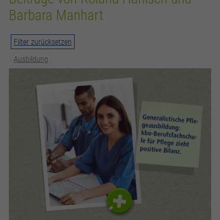
zusätzliche Informationen anzubieten.
Zweck
Speichert die Kontrasteinstellung der Webseite.
Barbara Manhart
Filter zurücksetzen
Ausbildung