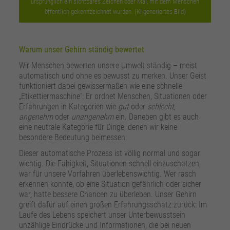
ursprünglich ein sichtbares Zeichen oder Mal, mit dem Menschen
öffentlich gekennzeichnet wurden. (KI-generiertes Bild)
Warum unser Gehirn ständig bewertet
Wir Menschen bewerten unsere Umwelt ständig – meist
automatisch und ohne es bewusst zu merken. Unser Geist
funktioniert dabei gewissermaßen wie eine schnelle
„Etikettiermaschine“: Er ordnet Menschen, Situationen oder
Erfahrungen in Kategorien wie
gut
oder
schlecht
,
angenehm
oder
unangenehm
ein. Daneben gibt es auch
eine neutrale Kategorie für Dinge, denen wir keine
besondere Bedeutung beimessen.
Dieser automatische Prozess ist völlig normal und sogar
wichtig. Die Fähigkeit, Situationen schnell einzuschätzen,
war für unsere Vorfahren überlebenswichtig. Wer rasch
erkennen konnte, ob eine Situation gefährlich oder sicher
war, hatte bessere Chancen zu überleben. Unser Gehirn
greift dafür auf einen großen Erfahrungsschatz zurück: Im
Laufe des Lebens speichert unser Unterbewusstsein
unzählige Eindrücke und Informationen, die bei neuen