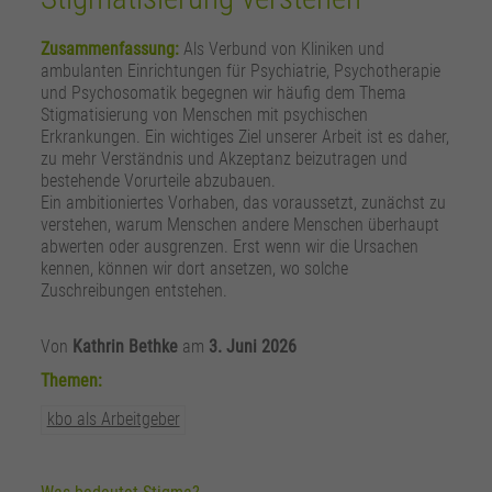
zusätzliche Informationen anzubieten.
Zweck
Speichert die Kontrasteinstellung der Webseite.
Zusammenfassung:
Als Verbund von Kliniken und
ambulanten Einrichtungen für Psychiatrie, Psychotherapie
und Psychosomatik begegnen wir häufig dem Thema
Stigmatisierung von Menschen mit psychischen
Erkrankungen. Ein wichtiges Ziel unserer Arbeit ist es daher,
zu mehr Verständnis und Akzeptanz beizutragen und
bestehende Vorurteile abzubauen.
Ein ambitioniertes Vorhaben, das voraussetzt, zunächst zu
verstehen, warum Menschen andere Menschen überhaupt
abwerten oder ausgrenzen. Erst wenn wir die Ursachen
kennen, können wir dort ansetzen, wo solche
Zuschreibungen entstehen.
Von
Kathrin Bethke
am
3. Juni 2026
Themen:
kbo als Arbeitgeber