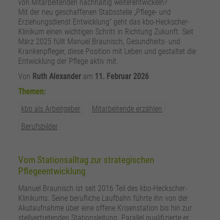
von Mitarbeitenden nachhaltig weiterentwickeln?
zusätzliche Informationen anzubieten.
Zweck
Speichert die Kontrasteinstellung der Webseite.
Mit der neu geschaffenen Stabsstelle „Pflege- und
Erziehungsdienst Entwicklung“ geht das kbo-Heckscher-
Klinikum einen wichtigen Schritt in Richtung Zukunft. Seit
März 2025 füllt Manuel Braunisch, Gesundheits- und
Krankenpfleger, diese Position mit Leben und gestaltet die
Entwicklung der Pflege aktiv mit.
Von
Ruth Alexander
am
11. Februar 2026
Themen:
kbo als Arbeitgeber
Mitarbeitende erzählen
Berufsbilder
Vom Stationsalltag zur strategischen
Pflegeentwicklung
Manuel Braunisch ist seit 2016 Teil des kbo-Heckscher-
Klinikums. Seine berufliche Laufbahn führte ihn von der
Akutaufnahme über eine offene Krisenstation bis hin zur
stellvertretenden Stationsleitung. Parallel qualifizierte er