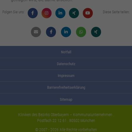
Folgen Sie uns:
Diese Seite teilen:
Mail
Facebook
Linkdin
Whatsapp
Xing
Notfall
Datenschutz
Impressum
Barrierefreiheitserklärung
Sitemap
Kliniken des Bezirks Oberbayern – Kommunalunternehmen .
Postfach 22 12 61 . 80502 München
© 2007 - 2026 Alle Rechte vorbehalten