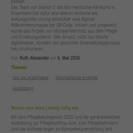
passen.
zusätzliche Informationen anzubieten.
Zweck
Speichert die Kontrasteinstellung der Webseite.
Das Team von Station 2 des kbo-Heckscher-Klinikums in
Rosenheim hat dafür eine ebenso einfache wie
wirkungsvolle Lösung entwickelt: eine digitale
Willkommensmappe per QR-Code. Initiiert und umgesetzt
wurde das Projekt von Michael Mehrholz aus dem Pflege-
und Erziehungsdienst. Sein Ansatz: nicht nur Inhalte
digitalisieren, sondern den gesamten Einarbeitungsprozess
neu strukturieren.
Von
Ruth Alexander
am
6. Mai 2026
Themen:
kbo als Arbeitgeber
Mitarbeitende erzählen
Ausbildung
Warum eine neue Lösung nötig war
Mit dem Pflegeberufegesetz 2020 und der generalistischen
Ausbildung zur Pflegefachfrau bzw. zum Pflegefachmann
sind die Anforderungen an Kompetenzvermittlung und