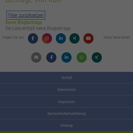
zusätzliche Informationen anzubieten.
Zweck
Speichert die Kontrasteinstellung der Webseite.
Filter zurücksetzen
Keine Blogbeiträge
Die Liste enthält keine Blogbeiträge.
Folgen Sie uns:
Diese Seite teilen:
Mail
Facebook
Linkdin
Whatsapp
Xing
Notfall
Datenschutz
Impressum
Barrierefreiheitserklärung
Sitemap