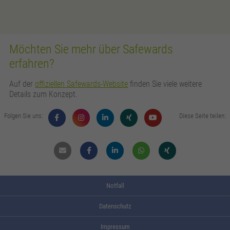
Möchten Sie mehr über Safewards
erfahren?
Auf der
offiziellen Safewards-Website
finden Sie viele weitere
Details zum Konzept.
Folgen Sie uns:
Diese Seite teilen:
Mail
Facebook
Linkdin
Whatsapp
Xing
Notfall
Datenschutz
Impressum