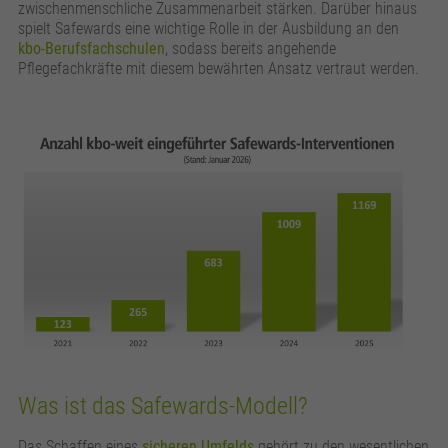
zusätzliche Informationen anzubieten.
Zweck
Speichert die Kontrasteinstellung der Webseite.
zwischenmenschliche Zusammenarbeit stärken. Darüber hinaus
spielt Safewards eine wichtige Rolle in der Ausbildung an den
kbo-Berufsfachschulen
, sodass bereits angehende
Pflegefachkräfte mit diesem bewährten Ansatz vertraut werden.
Was ist das Safewards-Modell?
Das Schaffen eines
sicheren Umfelds
gehört zu den wesentlichen