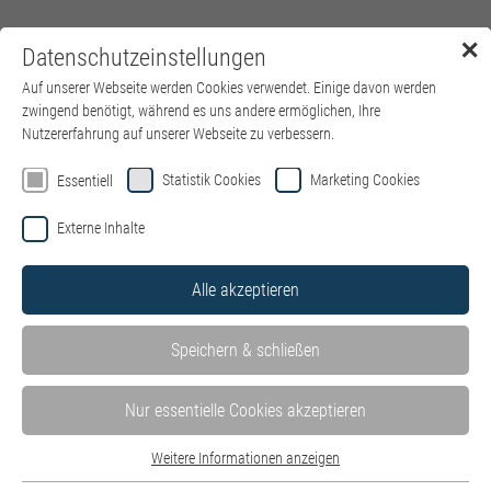
✕
Datenschutzeinstellungen
Menü
Auf unserer Webseite werden Cookies verwendet. Einige davon werden
zwingend benötigt, während es uns andere ermöglichen, Ihre
Nutzererfahrung auf unserer Webseite zu verbessern.
Willkommen auf der Jobbörse von
Statistik Cookies
Marketing Cookies
Essentiell
kbo – Kliniken des Bezirks
Externe Inhalte
Oberbayern
Alle akzeptieren
Hier finden Sie alle Stellenangebote in unseren Kliniken und
Einrichtungen – wohnortnah in ganz Oberbayern. Mit Klick auf
Speichern & schließen
die einzelnen Kliniken können Sie die dort ausgeschriebenen
Stellenangebote ganz einfach filtern.
Stellen der IT des Bezirks Oberbayern GmbH finden Sie hier auf
Nur essentielle Cookies akzeptieren
der
Website der IT
.
Wir freuen uns über Ihre Bewerbung – unabhängig von Ihrer
Weitere Informationen anzeigen
Essentiell
kulturellen und sozialen Herkunft, von Alter, Religion,