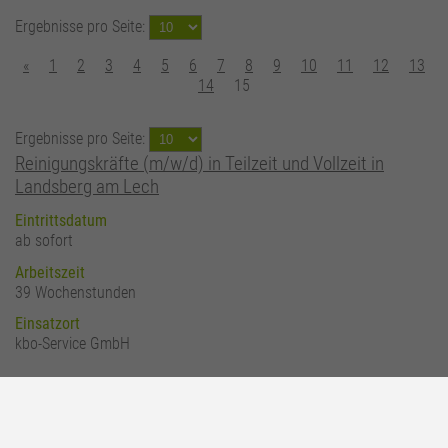
Ergebnisse pro Seite:
«
1
2
3
4
5
6
7
8
9
10
11
12
13
14
15
Ergebnisse pro Seite:
Reinigungskräfte (m/w/d) in Teilzeit und Vollzeit in
Landsberg am Lech
Eintrittsdatum
ab sofort
Arbeitszeit
39 Wochenstunden
Einsatzort
kbo-Service GmbH
Sozialpädagog*in (m/w/d) für unser geschlossen
geführtes Übergangswohnheim