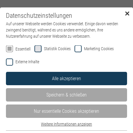
✕
Datenschutzeinstellungen
Menü
Auf unserer Webseite werden Cookies verwendet. Einige davon werden
zwingend benötigt, während es uns andere ermöglichen, Ihre
Nutzererfahrung auf unserer Webseite zu verbessern.
Willkommen auf der Jobbörse von
Statistik Cookies
Marketing Cookies
Essentiell
kbo – Kliniken des Bezirks
Externe Inhalte
Oberbayern
Alle akzeptieren
Hier finden Sie alle Stellenangebote in unseren Kliniken und
Einrichtungen – wohnortnah in ganz Oberbayern. Mit Klick auf
Speichern & schließen
die einzelnen Kliniken können Sie die dort ausgeschriebenen
Stellenangebote ganz einfach filtern.
Stellen der IT des Bezirks Oberbayern GmbH finden Sie hier auf
Nur essentielle Cookies akzeptieren
der
Website der IT
.
Weitere Informationen anzeigen
Bewerben Sie sich jetzt als
HR Systems Specialist (m/w/d) –
Essentiell
Schwerpunkt P&I LOGA
.