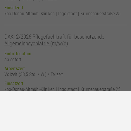
Einsatzort
kbo-Donau-Altmühl-Kliniken | Ingolstadt | Krumenauerstraße 25
DAK12/2026 Pflegefachkraft für beschützende
Allgemeinpsychiatrie (m/w/d)
Eintrittsdatum
ab sofort
Arbeitszeit
Vollzeit (38,5 Std. / W.) / Teilzeit
Einsatzort
kbo-Donau-Altmühl-Kliniken | Ingolstadt | Krumenauerstraße 25
DAK25/2026 Pflegefachkraft für offene und
beschützende Suchtmedizin (m/w/d)
Eintrittsdatum