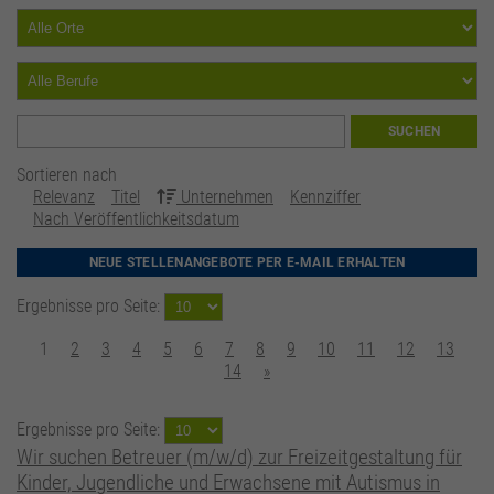
SUCHEN
Sortieren nach
Relevanz
Titel
Unternehmen
Kennziffer
Nach Veröffentlichkeitsdatum
NEUE STELLENANGEBOTE PER E-MAIL ERHALTEN
Ergebnisse pro Seite:
1
2
3
4
5
6
7
8
9
10
11
12
13
14
»
Ergebnisse pro Seite:
Wir suchen Betreuer (m/w/d) zur Freizeitgestaltung für
Kinder, Jugendliche und Erwachsene mit Autismus in