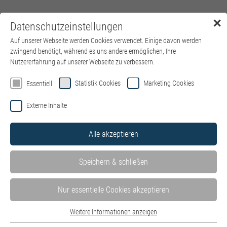
✕
Datenschutzeinstellungen
Menü
Auf unserer Webseite werden Cookies verwendet. Einige davon werden
zwingend benötigt, während es uns andere ermöglichen, Ihre
Nutzererfahrung auf unserer Webseite zu verbessern.
Willkommen auf der Jobbörse von
Statistik Cookies
Marketing Cookies
Essentiell
kbo – Kliniken des Bezirks
Externe Inhalte
Oberbayern
Alle akzeptieren
Hier finden Sie alle Stellenangebote in unseren Kliniken und
Einrichtungen – wohnortnah in ganz Oberbayern. Mit Klick auf
Speichern & schließen
die einzelnen Kliniken können Sie die dort ausgeschriebenen
Stellenangebote ganz einfach filtern.
Stellen der IT des Bezirks Oberbayern GmbH finden Sie hier auf
Nur essentielle Cookies akzeptieren
der
Website der IT
.
Weitere Informationen anzeigen
Bewerben Sie sich jetzt als
HR Systems Specialist (m/w/d) –
Essentiell
Schwerpunkt P&I LOGA
.