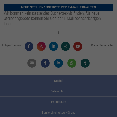
zusätzliche Informationen anzubieten.
Zweck
Speichert die Kontrasteinstellung der Webseite.
NEUE STELLENANGEBOTE PER E-MAIL ERHALTEN
Wir konnten kein passendes Suchergebnis finden, für neue
Stellenangebote können Sie sich per E-Mail benachrichtigen
lassen.
1
Folgen Sie uns:
Diese Seite teilen:
Mail
Facebook
Linkdin
Whatsapp
Xing
Notfall
Datenschutz
Impressum
Barrierefreiheitserklärung