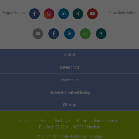
Folgen Sie uns:
Diese Seite teilen:
Mail
Facebook
Linkdin
Whatsapp
Xing
Notfall
Datenschutz
Impressum
Barrierefreiheitserklärung
Sitemap
Kliniken des Bezirks Oberbayern – Kommunalunternehmen .
Postfach 22 12 61 . 80502 München
© 2007 - 2026 Alle Rechte vorbehalten