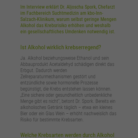
zusätzliche Informationen anzubieten.
Zweck
Speichert die Kontrasteinstellung der Webseite.
Im Interview erklärt Dr. Aljoscha Spork, Chefarzt
im Fachbereich Suchtmedizin am kbo-Inn-
Salzach-Klinikum, warum selbst geringe Mengen
Alkohol das Krebsrisiko erhöhen und weshalb
ein gesellschaftliches Umdenken notwendig ist.
Ist Alkohol wirklich krebserregend?
Ja. Alkohol beziehungsweise Ethanol und sein
Abbauprodukt Acetaldehyd schädigen direkt das
Erbgut. Dadurch werden
Zellreparaturmechanismen gestört und
entzündliche sowie hormonelle Prozesse
begünstigt, die Krebs entstehen lassen können.
„Eine sichere oder gesundheitlich unbedenkliche
Menge gibt es nicht“, betont Dr. Spork. Bereits ein
alkoholisches Getränk täglich – etwa ein kleines
Bier oder ein Glas Wein – erhöht nachweislich das
Risiko für bestimmte Krebsarten.
Welche Krebsarten werden durch Alkohol