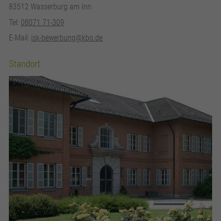
83512 Wasserburg am Inn
Tel:
08071 71-309
E-Mail:
isk-bewerbung@kbo.de
Standort