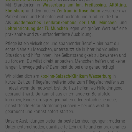
zusätzliche Informationen anzubieten.
Zweck
Speichert die Kontrasteinstellung der Webseite.
Mit Standorten in
Wasserburg am Inn, Freilassing, Altötting,
Ebersberg
und dem neuen
Zentrum in Rosenheim
versorgen wir
Patientinnen und Patienten wohnortnah und rund um die Uhr.
Als
akademisches Lehrkrankenhaus der LMU München
und
Lehreinrichtung der TU München
legen wir großen Wert auf eine
praxisnahe und zukunftsorientierte Ausbildung.
Pflege ist ein vielseitiger und spannender Beruf – hier hast du
echte Nähe zu Menschen, unterstützt sie in ihrer individuellen
Situation und hilfst ihnen, ihre Selbstständigkeit zu bewahren und
zu fördern. Du willst direkt anpacken, Menschen helfen und keine
langen Umwege gehen? Dann bist du bei uns genau richtig!
Wir bilden dich am
kbo-Inn-Salzach-Klinikum Wasserburg
in
kurzer Zeit zur Pflegefachhelferin oder zum Pflegefachhelfer aus
– ideal, wenn du motiviert bist, dort zu helfen, wo Hilfe dringend
gebraucht wird. Du kannst aus einem anderen Berufsfeld
kommen, Kinder großgezogen haben oder einfach eine neue,
sinnstiftende Herausforderung suchen – bei uns wirst du
gebraucht und kannst sofort starten.
Unsere Ausbildungen bieten dir beste Lernbedingungen: moderne
Unterrichtsmethoden, qualifizierte Lehrkräfte und ein praxisnahes