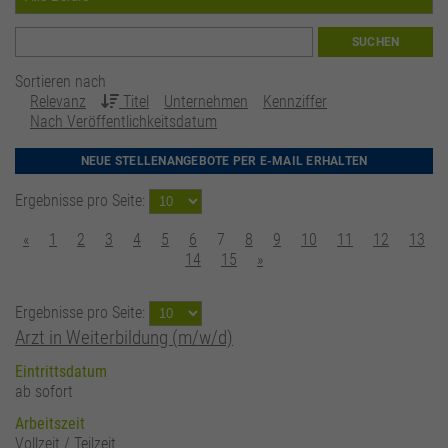
SUCHEN
Sortieren nach
Relevanz
Titel
Unternehmen
Kennziffer
Nach Veröffentlichkeitsdatum
NEUE STELLENANGEBOTE PER E-MAIL ERHALTEN
Ergebnisse pro Seite:
«
1
2
3
4
5
6
7
8
9
10
11
12
13
14
15
»
Ergebnisse pro Seite:
Arzt in Weiterbildung (m/w/d)
Eintrittsdatum
ab sofort
Arbeitszeit
Vollzeit / Teilzeit