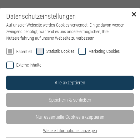
✕
Datenschutzeinstellungen
Menü
Auf unserer Webseite werden Cookies verwendet. Einige davon werden
zwingend benötigt, während es uns andere ermöglichen, Ihre
Nutzererfahrung auf unserer Webseite zu verbessern.
Willkommen auf der Jobbörse von
Statistik Cookies
Marketing Cookies
Essentiell
kbo – Kliniken des Bezirks
Externe Inhalte
Oberbayern
Alle akzeptieren
Hier finden Sie alle Stellenangebote in unseren Kliniken und
Einrichtungen – wohnortnah in ganz Oberbayern. Mit Klick auf
Speichern & schließen
die einzelnen Kliniken können Sie die dort ausgeschriebenen
Stellenangebote ganz einfach filtern.
Stellen der IT des Bezirks Oberbayern GmbH finden Sie hier auf
Nur essentielle Cookies akzeptieren
der
Website der IT
.
Wir freuen uns über Ihre Bewerbung – unabhängig von Ihrer
Weitere Informationen anzeigen
Essentiell
kulturellen und sozialen Herkunft, von Alter, Religion,