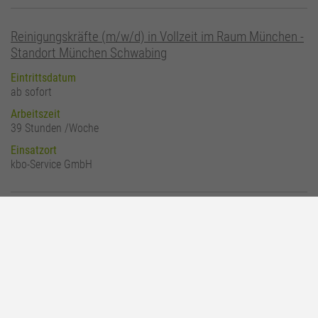
Reinigungskräfte (m/w/d) in Vollzeit im Raum München -
Standort München Schwabing
Eintrittsdatum
ab sofort
Arbeitszeit
39 Stunden /Woche
Einsatzort
kbo-Service GmbH
Reinigungskräfte (m/w/d) in Vollzeit am Standort kbo-
Kinderzentrum in der Heiglhofstraße 65 in München-
Großhadern
Eintrittsdatum
ab sofort
Arbeitszeit