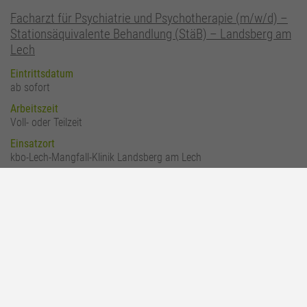
Facharzt für Psychiatrie und Psychotherapie (m/w/d) –
Stationsäquivalente Behandlung (StäB) – Landsberg am
Lech
Eintrittsdatum
ab sofort
Arbeitszeit
Voll- oder Teilzeit
Einsatzort
kbo-Lech-Mangfall-Klinik Landsberg am Lech
Heilerziehungspfleger (m/w/d) Psychiatrie &
Psychosomatik in Landsberg am Lech
Eintrittsdatum
ab sofort
Arbeitszeit
Teil- oder Vollzeit (bis 38,5 Wochenstunden)