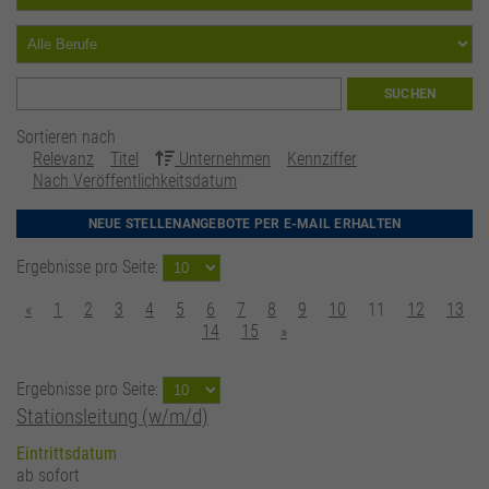
SUCHEN
Sortieren nach
Relevanz
Titel
Unternehmen
Kennziffer
Nach Veröffentlichkeitsdatum
NEUE STELLENANGEBOTE PER E-MAIL ERHALTEN
Ergebnisse pro Seite:
«
1
2
3
4
5
6
7
8
9
10
11
12
13
14
15
»
Ergebnisse pro Seite:
Stationsleitung (w/m/d)
Eintrittsdatum
ab sofort