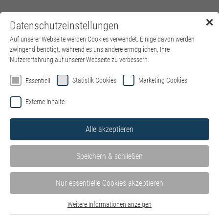
✕
Datenschutzeinstellungen
Menü
Auf unserer Webseite werden Cookies verwendet. Einige davon werden
zwingend benötigt, während es uns andere ermöglichen, Ihre
Nutzererfahrung auf unserer Webseite zu verbessern.
Willkommen auf der Jobbörse von
Statistik Cookies
Marketing Cookies
Essentiell
kbo – Kliniken des Bezirks
Externe Inhalte
Oberbayern
Alle akzeptieren
Hier finden Sie alle Stellenangebote in unseren Kliniken und
Einrichtungen – wohnortnah in ganz Oberbayern. Mit Klick auf
Speichern & schließen
die einzelnen Kliniken können Sie die dort ausgeschriebenen
Stellenangebote ganz einfach filtern.
Stellen der IT des Bezirks Oberbayern GmbH finden Sie hier auf
Nur essentielle Cookies akzeptieren
der
Website der IT
.
Weitere Informationen anzeigen
Bewerben Sie sich jetzt als
HR Systems Specialist (m/w/d) –
Essentiell
Schwerpunkt P&I LOGA
.