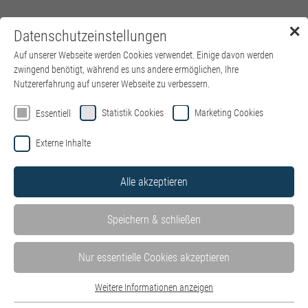
✕
Datenschutzeinstellungen
Menü
Auf unserer Webseite werden Cookies verwendet. Einige davon werden
zwingend benötigt, während es uns andere ermöglichen, Ihre
Nutzererfahrung auf unserer Webseite zu verbessern.
Willkommen auf der Jobbörse von
Statistik Cookies
Marketing Cookies
Essentiell
kbo – Kliniken des Bezirks
Externe Inhalte
Oberbayern
Alle akzeptieren
Hier finden Sie alle Stellenangebote in unseren Kliniken und
Einrichtungen – wohnortnah in ganz Oberbayern. Mit Klick auf
Speichern & schließen
die einzelnen Kliniken können Sie die dort ausgeschriebenen
Stellenangebote ganz einfach filtern.
Stellen der IT des Bezirks Oberbayern GmbH finden Sie hier auf
Nur essentielle Cookies akzeptieren
der
Website der IT
.
Weitere Informationen anzeigen
Bewerben Sie sich jetzt als
HR Systems Specialist (m/w/d) –
Essentiell
Schwerpunkt P&I LOGA
.