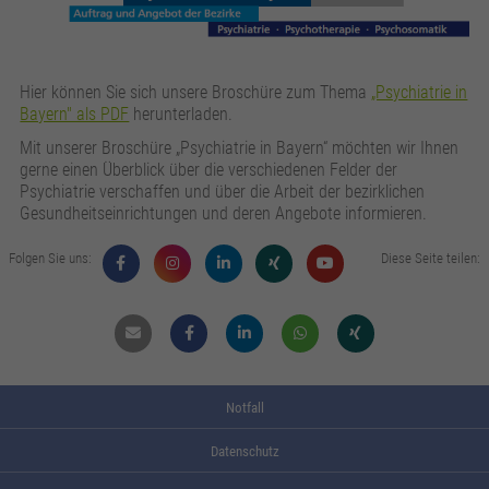
zusätzliche Informationen anzubieten.
Zweck
Speichert die Kontrasteinstellung der Webseite.
Hier können Sie sich unsere Broschüre zum Thema
„Psychiatrie in
Bayern" als PDF
herunterladen.
Mit unserer Broschüre „Psychiatrie in Bayern“ möchten wir Ihnen
gerne einen Überblick über die verschiedenen Felder der
Psychiatrie verschaffen und über die Arbeit der bezirklichen
Gesundheitseinrichtungen und deren Angebote informieren.
Folgen Sie uns:
Diese Seite teilen:
Mail
Facebook
Linkdin
Whatsapp
Xing
Notfall
Datenschutz