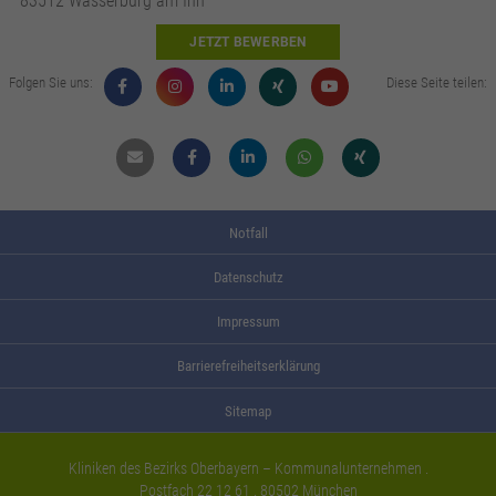
83512 Wasserburg am Inn
JETZT BEWERBEN
Folgen Sie uns:
Diese Seite teilen:
Mail
Facebook
Linkdin
Whatsapp
Xing
Notfall
Datenschutz
Impressum
Barrierefreiheitserklärung
Sitemap
Kliniken des Bezirks Oberbayern – Kommunalunternehmen .
Postfach 22 12 61 . 80502 München