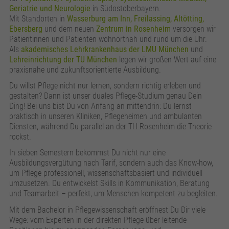
zusätzliche Informationen anzubieten.
Zweck
Speichert die Kontrasteinstellung der Webseite.
Geriatrie und Neurologie
in Südostoberbayern.
Mit Standorten in
Wasserburg am Inn, Freilassing, Altötting,
Ebersberg
und dem neuen
Zentrum in Rosenheim
versorgen wir
Patientinnen und Patienten wohnortnah und rund um die Uhr.
Als
akademisches Lehrkrankenhaus der LMU München
und
Lehreinrichtung der TU München
legen wir großen Wert auf eine
praxisnahe und zukunftsorientierte Ausbildung.
Du willst Pflege nicht nur lernen, sondern richtig erleben und
gestalten? Dann ist unser duales Pflege-Studium genau Dein
Ding! Bei uns bist Du von Anfang an mittendrin: Du lernst
praktisch in unseren Kliniken, Pflegeheimen und ambulanten
Diensten, während Du parallel an der TH Rosenheim die Theorie
rockst.
In sieben Semestern bekommst Du nicht nur eine
Ausbildungsvergütung nach Tarif, sondern auch das Know-how,
um Pflege professionell, wissenschaftsbasiert und individuell
umzusetzen. Du entwickelst Skills in Kommunikation, Beratung
und Teamarbeit – perfekt, um Menschen kompetent zu begleiten.
Mit dem Bachelor in Pflegewissenschaft eröffnest Du Dir viele
Wege: vom Experten in der direkten Pflege über leitende