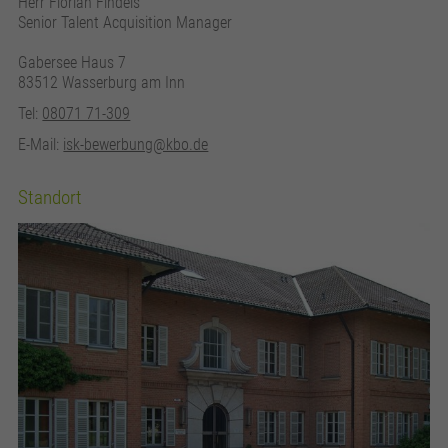
Herr Florian Findeis
Senior Talent Acquisition Manager
Gabersee Haus 7
83512 Wasserburg am Inn
Tel:
08071 71-309
E-Mail:
isk-bewerbung@kbo.de
Standort