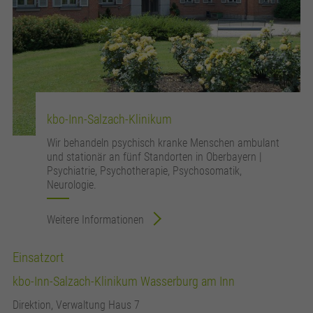
kbo-Inn-Salzach-Klinikum
Wir behandeln psychisch kranke Menschen ambulant
und stationär an fünf Standorten in Oberbayern |
Psychiatrie, Psychotherapie, Psychosomatik,
Neurologie.
Weitere Informationen
Einsatzort
kbo-Inn-Salzach-Klinikum Wasserburg am Inn
Direktion, Verwaltung Haus 7