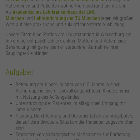
zusätzliche Informationen anzubieten.
Zweck
Speichert die Kontrasteinstellung der Webseite.
Patientinnen und Patienten wohnortnah und rund um die Uhr.
Als
akademisches Lehrkrankenhaus der LMU
München
und
Lehreinrichtung der TU München
legen wir großen
Wert auf eine praxisnahe und zukunftsorientierte Ausbildung.
Unsere Eltern-Kind-Station am Hauptstandort in Wasserburg am
Inn ermöglicht psychisch erkrankten Müttern und Vätern eine
Behandlung mit gemeinsamer stationärer Aufnahme ihrer
Säuglinge/Kleinkinder.
Aufgaben
Betreuung der Kinder im Alter von 0-5 Jahren in einer
Kleingruppe in einem liebevoll eingerichteten Kinderzimmer
mit Nutzung des Außengeländes
Unterstützung der Patienten im alltäglichen Umgang mit
ihren Kindern
Planung, Durchführung und Dokumentation von Angeboten,
die auf die individuelle Situation der Patienten zugeschnitten
sind
Erarbeiten von pädagogischen Maßnahmen zur Förderung