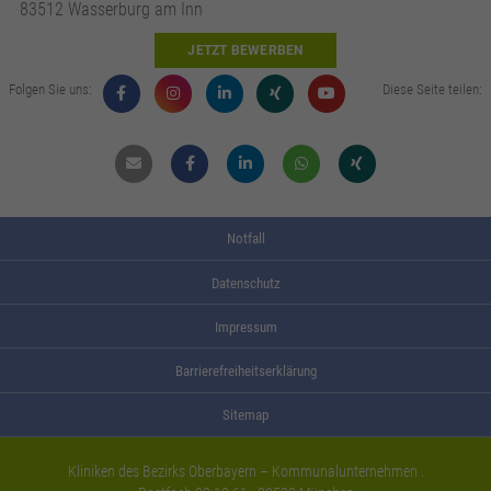
83512 Wasserburg am Inn
JETZT BEWERBEN
Folgen Sie uns:
Diese Seite teilen:
Mail
Facebook
Linkdin
Whatsapp
Xing
Notfall
Datenschutz
Impressum
Barrierefreiheitserklärung
Sitemap
Kliniken des Bezirks Oberbayern – Kommunalunternehmen .