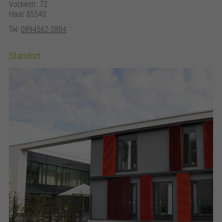
Vockestr. 72
Haar 85540
Tel:
0894562-3884
Standort