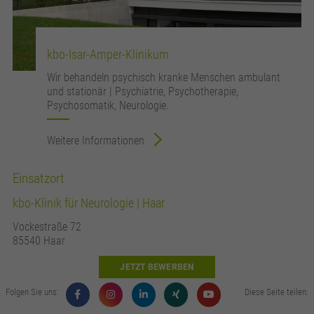
kbo-Isar-Amper-Klinikum
Wir behandeln psychisch kranke Menschen ambulant
und stationär | Psychiatrie, Psychotherapie,
Psychosomatik, Neurologie.
Weitere Informationen
Einsatzort
kbo-Klinik für Neurologie | Haar
Vockestraße 72
85540 Haar
JETZT BEWERBEN
Folgen Sie uns:
Diese Seite teilen: