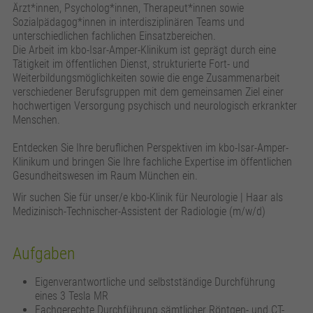
zusätzliche Informationen anzubieten.
Zweck
Speichert die Kontrasteinstellung der Webseite.
Ärzt*innen, Psycholog*innen, Therapeut*innen sowie
Sozialpädagog*innen in interdisziplinären Teams und
unterschiedlichen fachlichen Einsatzbereichen.
Die Arbeit im kbo-Isar-Amper-Klinikum ist geprägt durch eine
Tätigkeit im öffentlichen Dienst, strukturierte Fort- und
Weiterbildungsmöglichkeiten sowie die enge Zusammenarbeit
verschiedener Berufsgruppen mit dem gemeinsamen Ziel einer
hochwertigen Versorgung psychisch und neurologisch erkrankter
Menschen.
Entdecken Sie Ihre beruflichen Perspektiven im kbo-Isar-Amper-
Klinikum und bringen Sie Ihre fachliche Expertise im öffentlichen
Gesundheitswesen im Raum München ein.
Wir suchen Sie für unser/e kbo-Klinik für Neurologie | Haar als
Medizinisch-Technischer-Assistent der Radiologie (m/w/d)
Aufgaben
Eigenverantwortliche und selbstständige Durchführung
eines 3 Tesla MR
Fachgerechte Durchführung sämtlicher Röntgen- und CT-