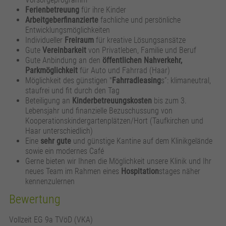
Ferienbetreuung
für ihre Kinder
Arbeitgeberfinanzierte
fachliche und persönliche
Entwicklungsmöglichkeiten
Individueller
Freiraum
für kreative Lösungsansätze
Gute
Vereinbarkeit
von Privatleben, Familie und Beruf
Gute Anbindung an den
öffentlichen Nahverkehr,
Parkmöglichkeit
für Auto und Fahrrad (Haar)
Möglichkeit des günstigen "
Fahrradleasing
s”: klimaneutral,
staufrei und fit durch den Tag
Beteiligung an
Kinderbetreuungskosten
bis zum 3.
Lebensjahr und finanzielle Bezuschussung von
Kooperationskindergartenplätzen/Hort (Taufkirchen und
Haar unterschiedlich)
Eine
sehr gute
und günstige Kantine auf dem Klinikgelände
sowie ein modernes Café
Gerne bieten wir Ihnen die Möglichkeit unsere Klinik und Ihr
neues Team im Rahmen eines
Hospitation
stages näher
kennenzulernen
Bewertung
Vollzeit EG 9a TVöD (VKA)