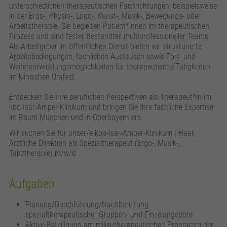
zusätzliche Informationen anzubieten.
Zweck
Speichert die Kontrasteinstellung der Webseite.
unterschiedlichen therapeutischen Fachrichtungen, beispielsweise
in der Ergo-, Physio-, Logo-, Kunst-, Musik-, Bewegungs- oder
Arbeitstherapie. Sie begleiten Patient*innen im therapeutischen
Prozess und sind fester Bestandteil multiprofessioneller Teams.
Als Arbeitgeber im öffentlichen Dienst bieten wir strukturierte
Arbeitsbedingungen, fachlichen Austausch sowie Fort- und
Weiterentwicklungsmöglichkeiten für therapeutische Tätigkeiten
im klinischen Umfeld.
Entdecken Sie Ihre beruflichen Perspektiven als Therapeut*in im
kbo-Isar-Amper-Klinikum und bringen Sie Ihre fachliche Expertise
im Raum München und in Oberbayern ein.
Wir suchen Sie für unser/e kbo-Isar-Amper-Klinikum | Haar,
Ärztliche Direktion als Spezialtherapeut (Ergo-, Musik-,
Tanztherapie) m/w/d
Aufgaben
Planung/Durchführung/Nachbereitung
spezialtherapeutischer Gruppen- und Einzelangebote
Aktive Beteiligung am milieutherapeutischen Programm der