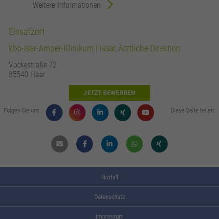
Weitere Informationen
Einsatzort
kbo-Isar-Amper-Klinikum | Haar, Ärztliche Direktion
Vockestraße 72
85540 Haar
JETZT BEWERBEN
Folgen Sie uns:
Diese Seite teilen:
Mail
Facebook
Linkdin
Whatsapp
Xing
Notfall
Datenschutz
Impressum