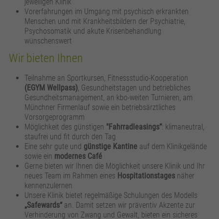
jeweiligen Klinik
Vorerfahrungen im Umgang mit psychisch erkrankten
Menschen und mit Krankheitsbildern der Psychiatrie,
Psychosomatik und akute Krisenbehandlung
wünschenswert
Wir bieten Ihnen
Teilnahme an Sportkursen, Fitnessstudio-Kooperation
(EGYM Wellpass)
, Gesundheitstagen und betriebliches
Gesundheitsmanagement, an kbo-weiten Turnieren, am
Münchner Firmenlauf sowie ein betriebsärztliches
Vorsorgeprogramm
Möglichkeit des günstigen
"Fahrradleasings”
: klimaneutral,
staufrei und fit durch den Tag
Eine sehr gute und
günstige Kantine
auf dem Klinikgelände
sowie ein
modernes Café
Gerne bieten wir Ihnen die Möglichkeit unsere Klinik und Ihr
neues Team im Rahmen eines
Hospitationstages
näher
kennenzulernen
Unsere Klinik bietet regelmäßige Schulungen des Modells
„Safewards“
an. Damit setzen wir präventiv Akzente zur
Verhinderung von Zwang und Gewalt, bieten ein sicheres