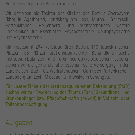
zusätzliche Informationen anzubieten.
Zweck
Speichert die Kontrasteinstellung der Webseite.
Berufseinsteiger und Berufserfahrene.
Wir betreiben als Tochter der Kliniken des Bezirks Oberbayern
(kbo) in Agatharied, Landsberg am Lech, Murnau, Garmisch-
Partenkirchen, Peißenberg und Wolfratshausen weitere
Fachkliniken für Psychiatrie, Psychotherapie, Neuropsychiatrie
und Psychosomatik.
Mit insgesamt 294 vollstationären Betten, 110 tagesklinischen
Plätzen, 53 Plätzen stationsäquivalenter Behandlung, sechs
Institutsambulanzen und drei neurophysiologischen Laboren
sichern wir die gemeindenahe psychiatrische Versorgung in den
Landkreisen Bad Tölz-Wolfratshausen, Garmisch-Partenkirchen,
Landsberg am Lech, Miesbach und Weilheim-Schongau.
Für unsere Einheit der stationsäquivalenten Behandlung (StäB)
suchen wir zur Erweiterung des Teams (Fach-)Gesundheits- und
Krankenpfleger bzw. Pflegefachkräfte
(m/w/d) in Vollzeit- oder
Teilzeitbeschäftigung.
Aufgaben
Im interdisziplinären Team bieten Sie Patientinnen und