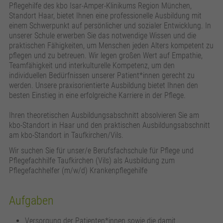
zusätzliche Informationen anzubieten.
Zweck
Speichert die Kontrasteinstellung der Webseite.
Pflegehilfe des kbo Isar-Amper-Klinikums Region München,
Standort Haar, bietet Ihnen eine professionelle Ausbildung mit
einem Schwerpunkt auf persönlicher und sozialer Entwicklung. In
unserer Schule erwerben Sie das notwendige Wissen und die
praktischen Fähigkeiten, um Menschen jeden Alters kompetent zu
pflegen und zu betreuen. Wir legen großen Wert auf Empathie,
Teamfähigkeit und interkulturelle Kompetenz, um den
individuellen Bedürfnissen unserer Patient*innen gerecht zu
werden. Unsere praxisorientierte Ausbildung bietet Ihnen den
besten Einstieg in eine erfolgreiche Karriere in der Pflege.
Ihren theoretischen Ausbildungsabschnitt absolvieren Sie am
kbo-Standort in Haar und den praktischen Ausbildungsabschnitt
am kbo-Standort in Taufkirchen/Vils.
Wir suchen Sie für unser/e Berufsfachschule für Pflege und
Pflegefachhilfe Taufkirchen (Vils) als Ausbildung zum
Pflegefachhelfer (m/w/d) Krankenpflegehilfe
Aufgaben
Versorgung der Patienten*innen sowie die damit