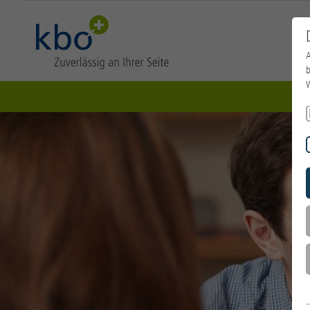
A
b
W