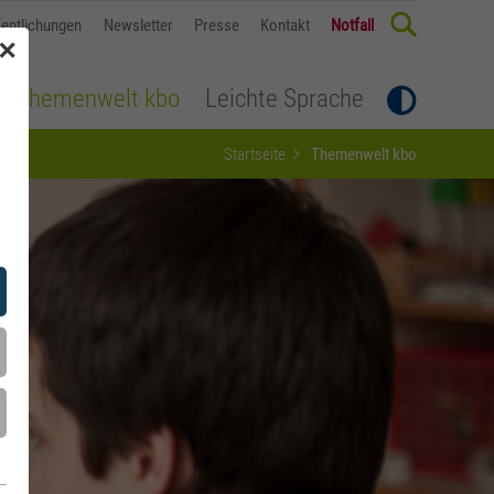
fentlichungen
Newsletter
Presse
Kontakt
Notfall
✕
Themenwelt kbo
Leichte Sprache
Startseite
Themenwelt kbo