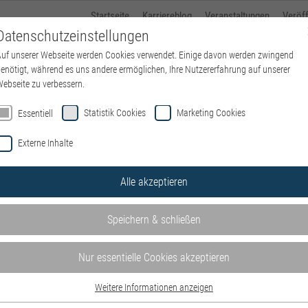
Startseite
Karriereblog
Veranstaltungen
Veröf
Datenschutzeinstellungen
uf unserer Webseite werden Cookies verwendet. Einige davon werden zwingend
Über kbo
Standorte
kbo-Karriere
Ausbildung
enötigt, während es uns andere ermöglichen, Ihre Nutzererfahrung auf unserer
ebseite zu verbessern.
Statistik Cookies
Marketing Cookies
Essentiell
Externe Inhalte
se von kbo – Kliniken des Bez
Alle akzeptieren
en und Einrichtungen – wohnortnah in ganz Oberbayern. Mit Kli
n.
Speichern & schließen
e hier auf der
Website der IT
.
Nur essentielle Cookies akzeptieren
m/w/d) – Schwerpunkt P&I LOGA
.
Weitere Informationen anzeigen
hrer kulturellen und sozialen Herkunft, von Alter, Religion, 
Essentiell