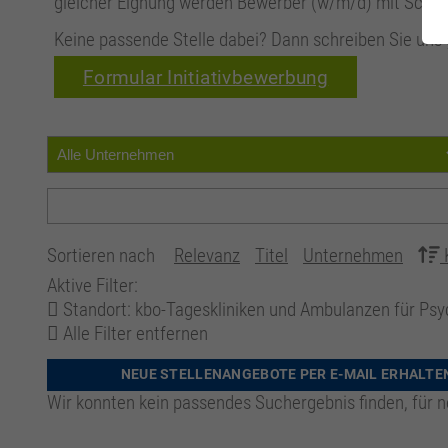
gleicher Eignung werden Bewerber (w/m/d) mit Schw
Keine passende Stelle dabei? Dann schreiben Sie uns 
Formular Initiativbewerbung
Sortieren nach
Relevanz
Titel
Unternehmen
Aktive Filter:
Standort: kbo-Tageskliniken und Ambulanzen für Psy
Alle Filter entfernen
NEUE STELLENANGEBOTE PER E-MAIL ERHALTE
Wir konnten kein passendes Suchergebnis finden, für n