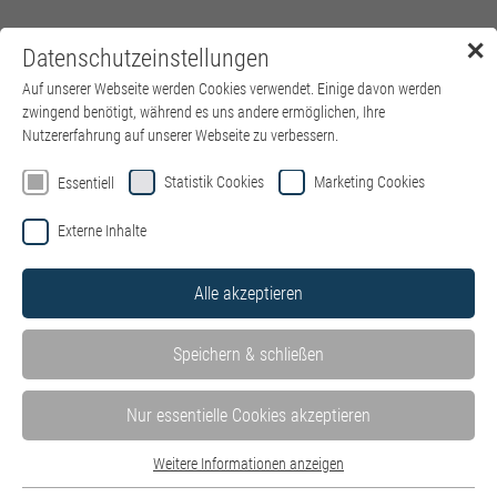
✕
Datenschutzeinstellungen
Menü
Auf unserer Webseite werden Cookies verwendet. Einige davon werden
zwingend benötigt, während es uns andere ermöglichen, Ihre
Nutzererfahrung auf unserer Webseite zu verbessern.
Willkommen auf der Jobbörse von
Statistik Cookies
Marketing Cookies
Essentiell
kbo – Kliniken des Bezirks
Externe Inhalte
Oberbayern
Alle akzeptieren
Hier finden Sie alle Stellenangebote in unseren Kliniken und
Einrichtungen – wohnortnah in ganz Oberbayern. Mit Klick auf
Speichern & schließen
die einzelnen Kliniken können Sie die dort ausgeschriebenen
Stellenangebote ganz einfach filtern.
Stellen der IT des Bezirks Oberbayern GmbH finden Sie hier auf
Nur essentielle Cookies akzeptieren
der
Website der IT
.
Weitere Informationen anzeigen
Bewerben Sie sich jetzt als
HR Systems Specialist (m/w/d) –
Essentiell
Schwerpunkt P&I LOGA
.