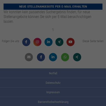
zusätzliche Informationen anzubieten.
Zweck
Speichert die Kontrasteinstellung der Webseite.
NEUE STELLENANGEBOTE PER E-MAIL ERHALTEN
Wir konnten kein passendes Suchergebnis finden, für neue
Stellenangebote können Sie sich per E-Mail benachrichtigen
lassen.
1
Folgen Sie uns:
Diese Seite teilen:
Mail
Facebook
Linkdin
Whatsapp
Xing
Notfall
Datenschutz
Impressum
Barrierefreiheitserklärung