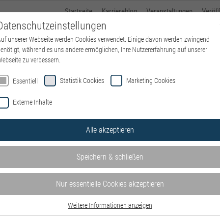
Startseite
Karriereblog
Veranstaltungen
Veröf
Datenschutzeinstellungen
uf unserer Webseite werden Cookies verwendet. Einige davon werden zwingend
Über kbo
Standorte
kbo-Karriere
Ausbildung
enötigt, während es uns andere ermöglichen, Ihre Nutzererfahrung auf unserer
ebseite zu verbessern.
Statistik Cookies
Marketing Cookies
Essentiell
Externe Inhalte
se von kbo – Kliniken des Bez
Alle akzeptieren
en und Einrichtungen – wohnortnah in ganz Oberbayern. Mit Kli
n.
Speichern & schließen
e hier auf der
Website der IT
.
Nur essentielle Cookies akzeptieren
hrer kulturellen und sozialen Herkunft, von Alter, Religion, 
erbehinderung bevorzugt.
Weitere Informationen anzeigen
Essentiell
gern eine Initiativbewerbung.