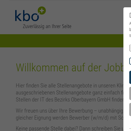
A
b
W
Willkommen auf der Jobbör
Hier finden Sie alle Stellenangebote in unseren Klinik
ausgeschriebenen Stellenangebote ganz einfach filter
Stellen der IT des Bezirks Oberbayern GmbH finden Si
Wir freuen uns über Ihre Bewerbung – unabhängig von I
gleicher Eignung werden Bewerber (w/m/d) mit Schw
Keine passende Stelle dabei? Dann schreiben Sie uns 