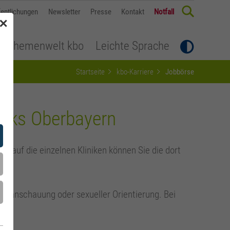
fentlichungen
Newsletter
Presse
Kontakt
Notfall
✕
Themenwelt kbo
Leichte Sprache
Startseite
kbo-Karriere
Jobbörse
irks Oberbayern
ck auf die einzelnen Kliniken können Sie die dort
Weltanschauung oder sexueller Orientierung. Bei