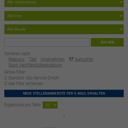
SUCHEN
Sortieren nach
Relevanz
Titel
Unternehmen
Kennziffer
Nach Veröffentlichkeitsdatum
Aktive Filter:
Standort: kbo-Service GmbH
Alle Filter entfernen
NEUE STELLENANGEBOTE PER E-MAIL ERHALTEN
Ergebnisse pro Seite:
1