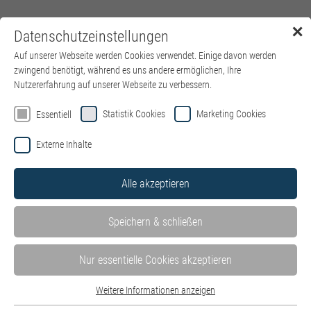
✕
Datenschutzeinstellungen
Menü
Auf unserer Webseite werden Cookies verwendet. Einige davon werden
zwingend benötigt, während es uns andere ermöglichen, Ihre
Nutzererfahrung auf unserer Webseite zu verbessern.
Willkommen auf der Jobbörse von
Statistik Cookies
Marketing Cookies
Essentiell
kbo – Kliniken des Bezirks
Externe Inhalte
Oberbayern
Alle akzeptieren
Hier finden Sie alle Stellenangebote in unseren Kliniken und
Einrichtungen – wohnortnah in ganz Oberbayern. Mit Klick auf
Speichern & schließen
die einzelnen Kliniken können Sie die dort ausgeschriebenen
Stellenangebote ganz einfach filtern.
Stellen der IT des Bezirks Oberbayern GmbH finden Sie hier auf
Nur essentielle Cookies akzeptieren
der
Website der IT
.
Wir freuen uns über Ihre Bewerbung – unabhängig von Ihrer
Weitere Informationen anzeigen
Essentiell
kulturellen und sozialen Herkunft, von Alter, Religion,