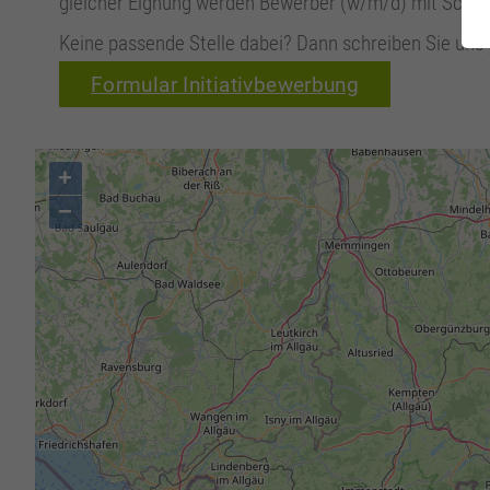
gleicher Eignung werden Bewerber (w/m/d) mit Schw
Keine passende Stelle dabei? Dann schreiben Sie uns 
Formular Initiativbewerbung
+
−