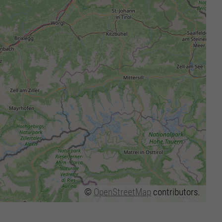
©
OpenStreetMap
contributors.