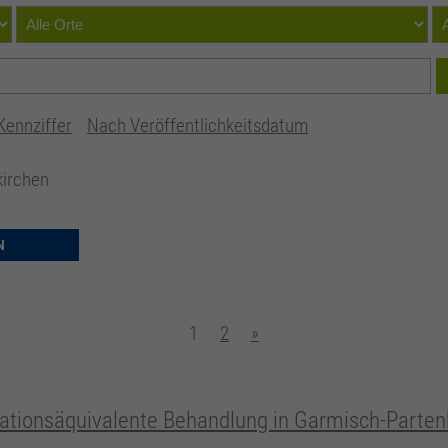
Kennziffer
Nach Veröffentlichkeitsdatum
kirchen
N
1
2
»
ationsäquivalente Behandlung in Garmisch-Parten