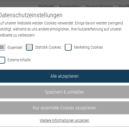
Startseite
Karriereblog
Veranstaltungen
Veröf
Datenschutzeinstellungen
uf unserer Webseite werden Cookies verwendet. Einige davon werden zwingend
Über kbo
Standorte
kbo-Karriere
Ausbildung
enötigt, während es uns andere ermöglichen, Ihre Nutzererfahrung auf unserer
ebseite zu verbessern.
Statistik Cookies
Marketing Cookies
Essentiell
Externe Inhalte
se von kbo – Kliniken des Bez
Alle akzeptieren
en und Einrichtungen – wohnortnah in ganz Oberbayern. Mit Kli
n.
Speichern & schließen
e hier auf der
Website der IT
.
Nur essentielle Cookies akzeptieren
m/w/d) – Schwerpunkt P&I LOGA
.
Weitere Informationen anzeigen
hrer kulturellen und sozialen Herkunft, von Alter, Religion, 
Essentiell