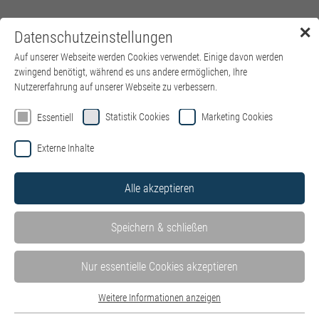
✕
Datenschutzeinstellungen
Menü
Auf unserer Webseite werden Cookies verwendet. Einige davon werden
zwingend benötigt, während es uns andere ermöglichen, Ihre
Nutzererfahrung auf unserer Webseite zu verbessern.
Willkommen auf der Jobbörse von
Statistik Cookies
Marketing Cookies
Essentiell
kbo – Kliniken des Bezirks
Externe Inhalte
Oberbayern
Alle akzeptieren
Hier finden Sie alle Stellenangebote in unseren Kliniken und
Einrichtungen – wohnortnah in ganz Oberbayern. Mit Klick auf
Speichern & schließen
die einzelnen Kliniken können Sie die dort ausgeschriebenen
Stellenangebote ganz einfach filtern.
Stellen der IT des Bezirks Oberbayern GmbH finden Sie hier auf
Nur essentielle Cookies akzeptieren
der
Website der IT
.
Weitere Informationen anzeigen
Bewerben Sie sich jetzt als
HR Systems Specialist (m/w/d) –
Essentiell
Schwerpunkt P&I LOGA
.