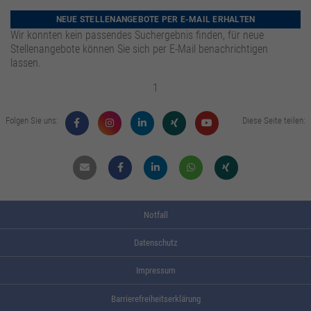
zusätzliche Informationen anzubieten.
Zweck
Speichert die Kontrasteinstellung der Webseite.
NEUE STELLENANGEBOTE PER E-MAIL ERHALTEN
Wir konnten kein passendes Suchergebnis finden, für neue
Stellenangebote können Sie sich per E-Mail benachrichtigen
lassen.
1
Folgen Sie uns:
Diese Seite teilen:
Mail
Facebook
Linkdin
Whatsapp
Xing
Notfall
Datenschutz
Impressum
Barrierefreiheitserklärung