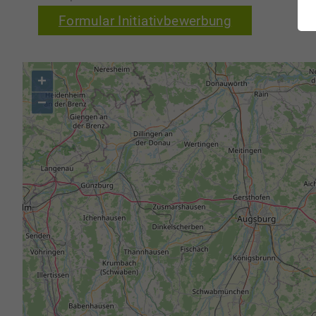
Formular Initiativbewerbung
+
−