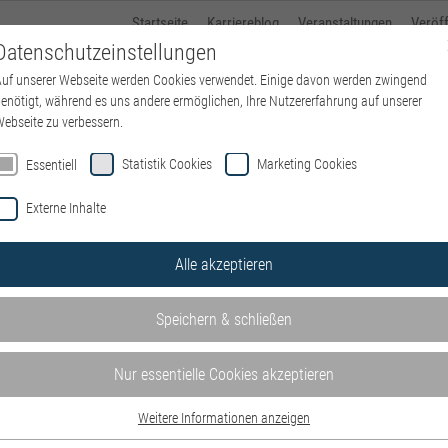
Startseite
Karriereblog
Veranstaltungen
Veröf
Datenschutzeinstellungen
uf unserer Webseite werden Cookies verwendet. Einige davon werden zwingend
Über kbo
Standorte
kbo-Karriere
Ausbildung
enötigt, während es uns andere ermöglichen, Ihre Nutzererfahrung auf unserer
ebseite zu verbessern.
Statistik Cookies
Marketing Cookies
Essentiell
Externe Inhalte
se von kbo – Kliniken des Bez
Alle akzeptieren
en und Einrichtungen – wohnortnah in ganz Oberbayern. Mit Kli
n.
Speichern & schließen
e hier auf der
Website der IT
.
Nur essentielle Cookies akzeptieren
hrer kulturellen und sozialen Herkunft, von Alter, Religion, 
erbehinderung bevorzugt.
Weitere Informationen anzeigen
Essentiell
gern eine Initiativbewerbung.