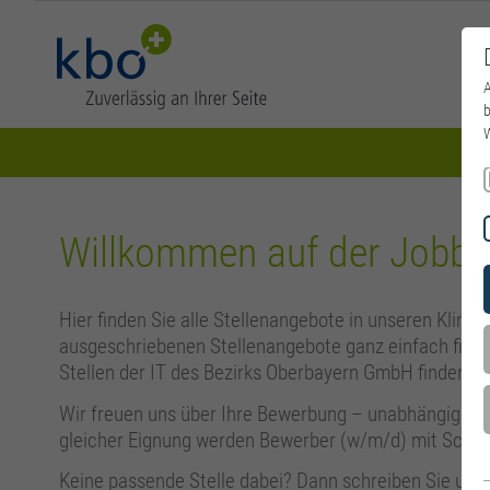
A
b
W
Willkommen auf der Jobbör
Hier finden Sie alle Stellenangebote in unseren Klinik
ausgeschriebenen Stellenangebote ganz einfach filter
Stellen der IT des Bezirks Oberbayern GmbH finden Si
Wir freuen uns über Ihre Bewerbung – unabhängig von I
gleicher Eignung werden Bewerber (w/m/d) mit Schw
Keine passende Stelle dabei? Dann schreiben Sie uns 