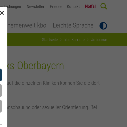
fentlichungen
Newsletter
Presse
Kontakt
Notfall
✕
Themenwelt kbo
Leichte Sprache
Startseite
kbo-Karriere
Jobbörse
irks Oberbayern
ck auf die einzelnen Kliniken können Sie die dort
Weltanschauung oder sexueller Orientierung. Bei