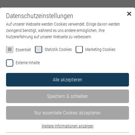
✕
Datenschutzeinstellungen
Menü
Auf unserer Webseite werden Cookies verwendet. Einige davon werden
zwingend benötigt, während es uns andere ermöglichen, Ihre
Nutzererfahrung auf unserer Webseite zu verbessern.
Willkommen auf der Jobbörse von
Statistik Cookies
Marketing Cookies
Essentiell
kbo – Kliniken des Bezirks
Externe Inhalte
Oberbayern
Alle akzeptieren
Hier finden Sie alle Stellenangebote in unseren Kliniken und
Einrichtungen – wohnortnah in ganz Oberbayern. Mit Klick auf
Speichern & schließen
die einzelnen Kliniken können Sie die dort ausgeschriebenen
Stellenangebote ganz einfach filtern.
Stellen der IT des Bezirks Oberbayern GmbH finden Sie hier auf
Nur essentielle Cookies akzeptieren
der
Website der IT
.
Weitere Informationen anzeigen
Bewerben Sie sich jetzt als
HR Systems Specialist (m/w/d) –
Essentiell
Schwerpunkt P&I LOGA
.