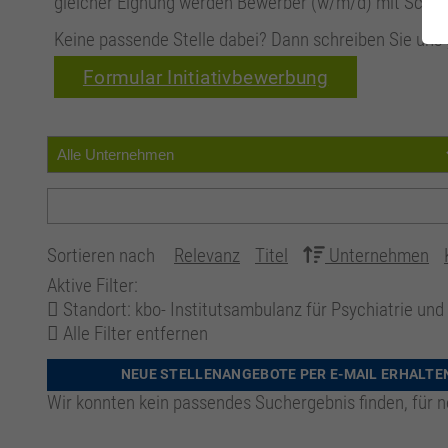
gleicher Eignung werden Bewerber (w/m/d) mit Schw
Keine passende Stelle dabei? Dann schreiben Sie uns 
Formular Initiativbewerbung
Sortieren nach
Relevanz
Titel
Unternehmen
Aktive Filter:
Standort: kbo- Institutsambulanz für Psychiatrie und
Alle Filter entfernen
NEUE STELLENANGEBOTE PER E-MAIL ERHALTE
Wir konnten kein passendes Suchergebnis finden, für n