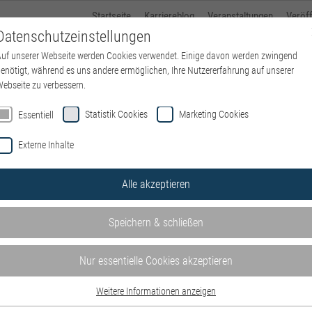
Startseite
Karriereblog
Veranstaltungen
Veröf
Datenschutzeinstellungen
uf unserer Webseite werden Cookies verwendet. Einige davon werden zwingend
Über kbo
Standorte
kbo-Karriere
Ausbildung
enötigt, während es uns andere ermöglichen, Ihre Nutzererfahrung auf unserer
ebseite zu verbessern.
Statistik Cookies
Marketing Cookies
Essentiell
Externe Inhalte
se von kbo – Kliniken des Bez
Alle akzeptieren
en und Einrichtungen – wohnortnah in ganz Oberbayern. Mit Kli
n.
Speichern & schließen
e hier auf der
Website der IT
.
Nur essentielle Cookies akzeptieren
m/w/d) – Schwerpunkt P&I LOGA
.
Weitere Informationen anzeigen
hrer kulturellen und sozialen Herkunft, von Alter, Religion, 
Essentiell