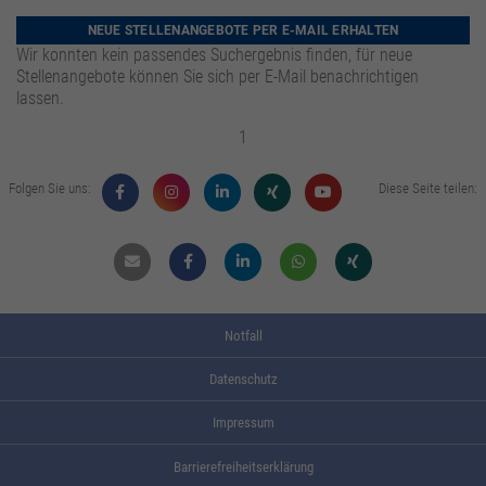
zusätzliche Informationen anzubieten.
Zweck
Speichert die Kontrasteinstellung der Webseite.
NEUE STELLENANGEBOTE PER E-MAIL ERHALTEN
Wir konnten kein passendes Suchergebnis finden, für neue
Stellenangebote können Sie sich per E-Mail benachrichtigen
lassen.
1
Folgen Sie uns:
Diese Seite teilen:
Mail
Facebook
Linkdin
Whatsapp
Xing
Notfall
Datenschutz
Impressum
Barrierefreiheitserklärung