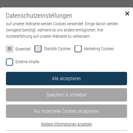
✕
Datenschutzeinstellungen
Menü
Auf unserer Webseite werden Cookies verwendet. Einige davon werden
zwingend benötigt, während es uns andere ermöglichen, Ihre
Nutzererfahrung auf unserer Webseite zu verbessern.
Willkommen auf der Jobbörse von
Statistik Cookies
Marketing Cookies
Essentiell
kbo – Kliniken des Bezirks
Externe Inhalte
Oberbayern
Alle akzeptieren
Hier finden Sie alle Stellenangebote in unseren Kliniken und
Einrichtungen – wohnortnah in ganz Oberbayern. Mit Klick auf
Speichern & schließen
die einzelnen Kliniken können Sie die dort ausgeschriebenen
Stellenangebote ganz einfach filtern.
Stellen der IT des Bezirks Oberbayern GmbH finden Sie hier auf
Nur essentielle Cookies akzeptieren
der
Website der IT
.
Weitere Informationen anzeigen
Bewerben Sie sich jetzt als
HR Systems Specialist (m/w/d) –
Essentiell
Schwerpunkt P&I LOGA
.