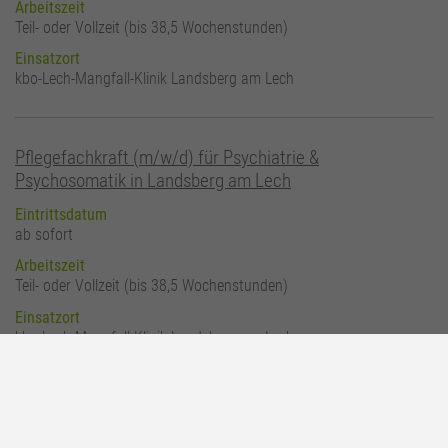
Arbeitszeit
Teil- oder Vollzeit (bis 38,5 Wochenstunden)
Einsatzort
kbo-Lech-Mangfall-Klinik Landsberg am Lech
Pflegefachkraft (m/w/d) für Psychiatrie &
Psychosomatik in Landsberg am Lech
Eintrittsdatum
ab sofort
Arbeitszeit
Teil- oder Vollzeit (bis 38,5 Wochenstunden)
Einsatzort
kbo-Lech-Mangfall-Klinik Landsberg am Lech
Gesundheits- und Krankenpfleger (m/w/d) Psychiatrie &
Psychosomatik in Garmisch-Partenkirchen