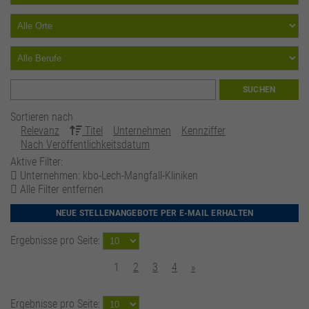
SUCHEN
Sortieren nach
Relevanz
Titel
Unternehmen
Kennziffer
Nach Veröffentlichkeitsdatum
Aktive Filter:
Unternehmen: kbo-Lech-Mangfall-Kliniken
Alle Filter entfernen
NEUE STELLENANGEBOTE PER E-MAIL ERHALTEN
Ergebnisse pro Seite:
1
2
3
4
»
Ergebnisse pro Seite: