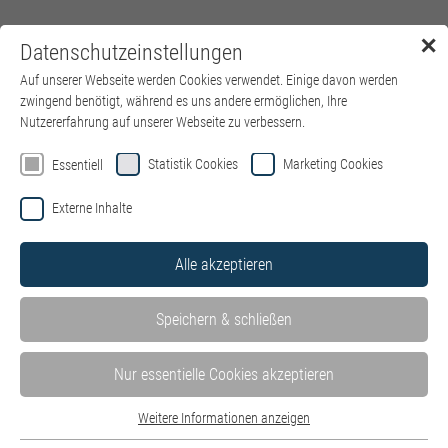
✕
Datenschutzeinstellungen
Menü
Auf unserer Webseite werden Cookies verwendet. Einige davon werden
zwingend benötigt, während es uns andere ermöglichen, Ihre
Nutzererfahrung auf unserer Webseite zu verbessern.
Willkommen auf der Jobbörse von
Statistik Cookies
Marketing Cookies
Essentiell
kbo – Kliniken des Bezirks
Externe Inhalte
Oberbayern
Alle akzeptieren
Hier finden Sie alle Stellenangebote in unseren Kliniken und
Einrichtungen – wohnortnah in ganz Oberbayern. Mit Klick auf
Speichern & schließen
die einzelnen Kliniken können Sie die dort ausgeschriebenen
Stellenangebote ganz einfach filtern.
Stellen der IT des Bezirks Oberbayern GmbH finden Sie hier auf
Nur essentielle Cookies akzeptieren
der
Website der IT
.
Weitere Informationen anzeigen
Bewerben Sie sich jetzt als
HR Systems Specialist (m/w/d) –
Essentiell
Schwerpunkt P&I LOGA
.