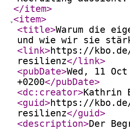
</item
>
<item
>
<title
>
Warum die eig
und wie wir sie stär
<link
>
https://kbo.de
resilienz
</link
>
<pubDate
>
Wed, 11 Oct
+0200
</pubDate
>
<dc:creator
>
Kathrin 
<guid
>
https://kbo.de
resilienz
</guid
>
<description
>
Der Beg