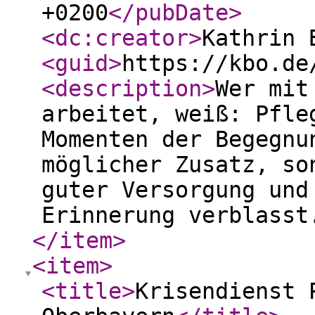
+0200
</pubDate
>
<dc:creator
>
Kathrin 
<guid
>
https://kbo.de
<description
>
Wer mit
arbeitet, weiß: Pfle
Momenten der Begegnu
möglicher Zusatz, so
guter Versorgung und
Erinnerung verblasst
</item
>
<item
>
<title
>
Krisendienst 