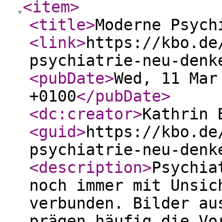
<item
>
<title
>
Moderne Psych
<link
>
https://kbo.de
psychiatrie-neu-denk
<pubDate
>
Wed, 11 Mar
+0100
</pubDate
>
<dc:creator
>
Kathrin 
<guid
>
https://kbo.de
psychiatrie-neu-denk
<description
>
Psychia
noch immer mit Unsic
verbunden. Bilder au
prägen häufig die Vo