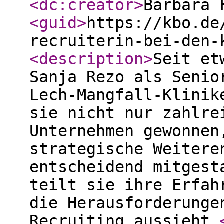
<dc:creator
>
Barbara 
<guid
>
https://kbo.de
recruiterin-bei-den-
<description
>
Seit et
Sanja Rezo als Senio
Lech-Mangfall-Klinik
sie nicht nur zahlre
Unternehmen gewonnen
strategische Weitere
entscheidend mitgest
teilt sie ihre Erfah
die Herausforderunge
Recruiting aussieht.