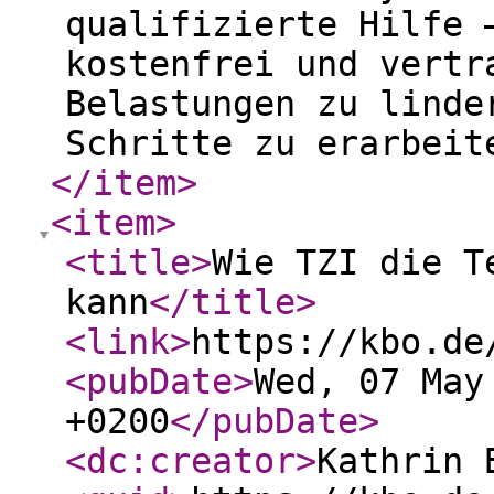
qualifizierte Hilfe 
kostenfrei und vertr
Belastungen zu linde
Schritte zu erarbei
</item
>
<item
>
<title
>
Wie TZI die T
kann
</title
>
<link
>
https://kbo.de
<pubDate
>
Wed, 07 May
+0200
</pubDate
>
<dc:creator
>
Kathrin 