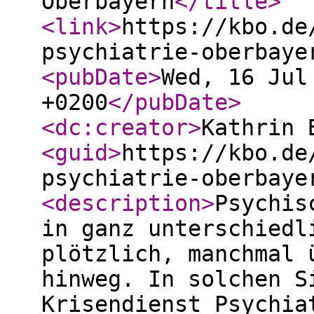
Oberbayern
</title
>
<link
>
https://kbo.de
psychiatrie-oberbaye
<pubDate
>
Wed, 16 Jul
+0200
</pubDate
>
<dc:creator
>
Kathrin 
<guid
>
https://kbo.de
psychiatrie-oberbaye
<description
>
Psychis
in ganz unterschiedl
plötzlich, manchmal 
hinweg. In solchen S
Krisendienst Psychia