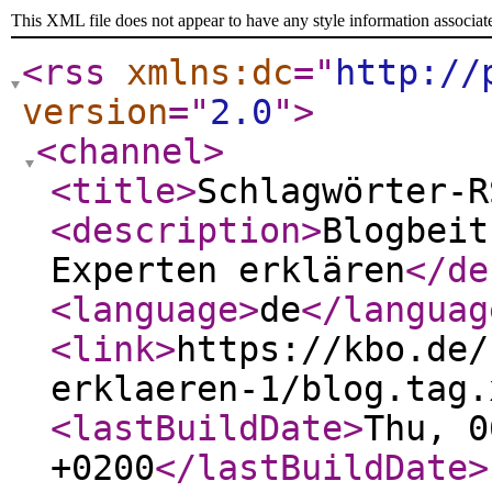
This XML file does not appear to have any style information associat
<rss
xmlns:dc
="
http://
version
="
2.0
"
>
<channel
>
<title
>
Schlagwörter-R
<description
>
Blogbeit
Experten erklären
</de
<language
>
de
</languag
<link
>
https://kbo.de/
erklaeren-1/blog.tag.
<lastBuildDate
>
Thu, 0
+0200
</lastBuildDate
>