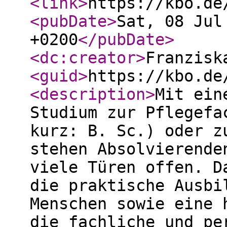
<link
>
https://kbo.de
<pubDate
>
Sat, 08 Jul
+0200
</pubDate
>
<dc:creator
>
Franzisk
<guid
>
https://kbo.de
<description
>
Mit ein
Studium zur Pflegefa
kurz: B. Sc.) oder z
stehen Absolvierende
viele Türen offen. D
die praktische Ausbi
Menschen sowie eine 
die fachliche und pe