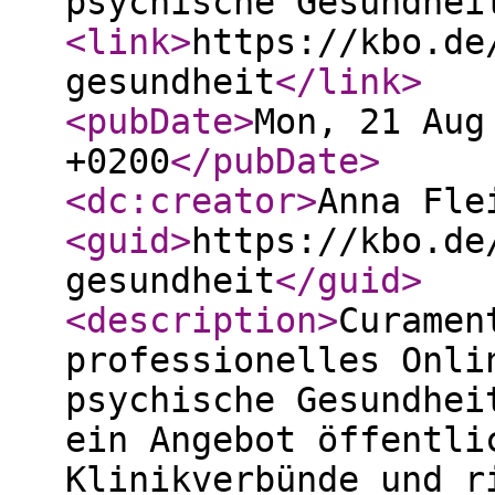
psychische Gesundhei
<link
>
https://kbo.de
gesundheit
</link
>
<pubDate
>
Mon, 21 Aug
+0200
</pubDate
>
<dc:creator
>
Anna Fle
<guid
>
https://kbo.de
gesundheit
</guid
>
<description
>
Curamen
professionelles Onli
psychische Gesundhei
ein Angebot öffentli
Klinikverbünde und r