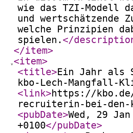
wie das TZI-Modell d
und wertschätzende Z
welche Prinzipien da
spielen.
</descriptio
</item
>
<item
>
<title
>
Ein Jahr als 
kbo-Lech-Mangfall-Kl
<link
>
https://kbo.de
recruiterin-bei-den-
<pubDate
>
Wed, 29 Jan
+0100
</pubDate
>