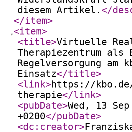
diesem Artikel.
</des
</item
>
<item
>
<title
>
Virtuelle Rea
Therapiezentrum als 
Regelversorgung am k
Einsatz
</title
>
<link
>
https://kbo.de
therapie
</link
>
<pubDate
>
Wed, 13 Sep
+0200
</pubDate
>
<dc:creator
>
Franzisk