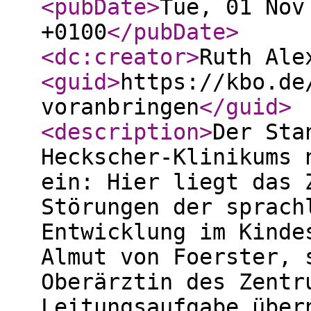
<pubDate
>
Tue, 01 Nov
+0100
</pubDate
>
<dc:creator
>
Ruth Ale
<guid
>
https://kbo.de
voranbringen
</guid
>
<description
>
Der Sta
Heckscher-Klinikums 
ein: Hier liegt das 
Störungen der sprach
Entwicklung im Kinde
Almut von Foerster, 
Oberärztin des Zentr
Leitungsaufgabe über