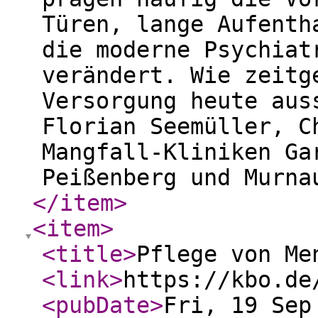
Türen, lange Aufenth
die moderne Psychiat
verändert. Wie zeitg
Versorgung heute aus
Florian Seemüller, C
Mangfall-Kliniken Ga
Peißenberg und Murna
</item
>
<item
>
<title
>
Pflege von Me
<link
>
https://kbo.de
<pubDate
>
Fri, 19 Sep