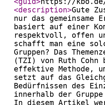
<guid
>
https://kbo.de
<description
>
Gute Zu
nur das gemeinsame E
basiert auf einer Ko
respektvoll, offen u
schafft man eine sol
Gruppen? Das Themenz
(TZI) von Ruth Cohn 
effektive Methode, u
setzt auf das Gleich
Bedürfnissen des Ein
innerhalb der Gruppe
In diesem Artikel we