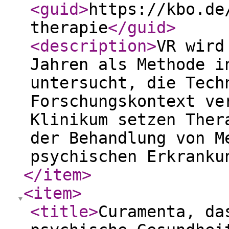
<guid
>
https://kbo.de
therapie
</guid
>
<description
>
VR wird
Jahren als Methode i
untersucht, die Tech
Forschungskontext ve
Klinikum setzen Ther
der Behandlung von M
psychischen Erkrank
</item
>
<item
>
<title
>
Curamenta, da